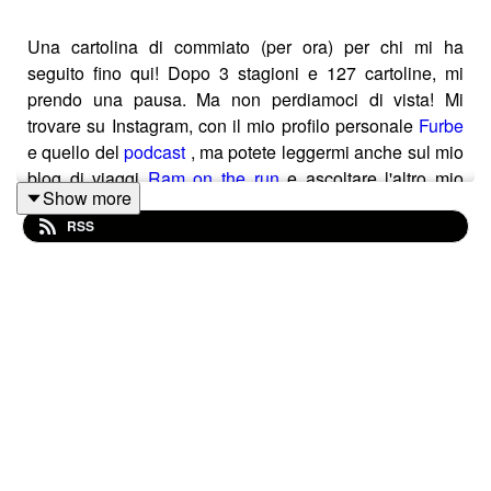
Una cartolina di commiato (per ora) per chi mi ha
seguito fino qui! Dopo 3 stagioni e 127 cartoline, mi
prendo una pausa. Ma non perdiamoci di vista! Mi
trovare su Instagram, con il mio profilo personale
Furbe
e quello del
podcast
, ma potete leggermi anche sul mio
blog di viaggi
Ram on the run
e ascoltare l'altro mio
Show more
podcast,
Milano è il diavolo
!
RSS
Se invece mi avete trovata solo ora... beh non disperate!
Ci sono 3 stagioni e 127 cartoline in archivio, tutte per
voi!
Saluti e baci!