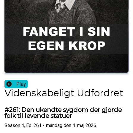
Play
Videnskabeligt Udfordret
#261: Den ukendte sygdom der gjorde
folk til levende statuer
Season
4
,
Ep.
261
•
mandag den 4. maj 2026