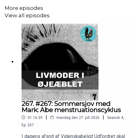
More episodes
Du kan også tjekke vores webshop: bit.ly/vushop. Der er
View all episodes
en
hønsetrøje!
Send os vanvittig videnskab eller stil et spørgsmål på
vores hjemmeside:
https://videnskabeligtudfordret.dk/lytterindsendelser
267. #267: Sommersjov med
Søg i vores arkiv af gamle afsnit:
Mark: Abe menstruationscyklus
soeg.videnskabeligtudfordret.dk
|
|
01:16:39
mandag den 27. juli 2026
Season
4
,
Ep.
267
I dagens afsnit af Videnskabeligt Udfordret skal