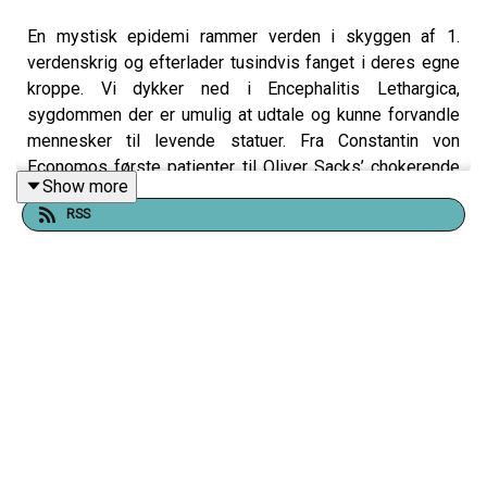
En mystisk epidemi rammer verden i skyggen af 1.
verdenskrig og efterlader tusindvis fanget i deres egne
kroppe. Vi dykker ned i Encephalitis Lethargica,
sygdommen der er umulig at udtale og kunne forvandle
mennesker til levende statuer. Fra Constantin von
Economos første patienter til Oliver Sacks’ chokerende
Show more
genopvækkelser årtier senere, udfolder historien sig
RSS
som noget fra en gyser. Men det mest uhyggelige
spørgsmål står stadig ubesvaret: hvad var det egentlig,
der ramte dem og hvornår kommer det igen?
Hvis du vil være med til at optage live med os på
Discord kan du
støtte os på 10er og blive en af vores
kernelyttere
https://vudfordret.10er.app