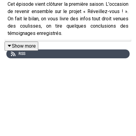
Cet épisode vient clôturer la première saison. L'occasion
de revenir ensemble sur le projet « Réveillez-vous ! ».
On fait le bilan, on vous livre des infos tout droit venues
des coulisses, on tire quelques conclusions des
témoignages enregistrés.
Show more
RSS
Cet épisode est présenté, écrit et réalisé par Perrine
Bontemps. Il a été préparé par Perrine Bontemps et
Victor Mottin.
Crédits musique : Hypnosphere par Evgeny Bardyuzha
Pour en savoir plus sur les personnalités évoquées
dans cet épisode, rendez-vous sur le site de Conspiracy
Watch.