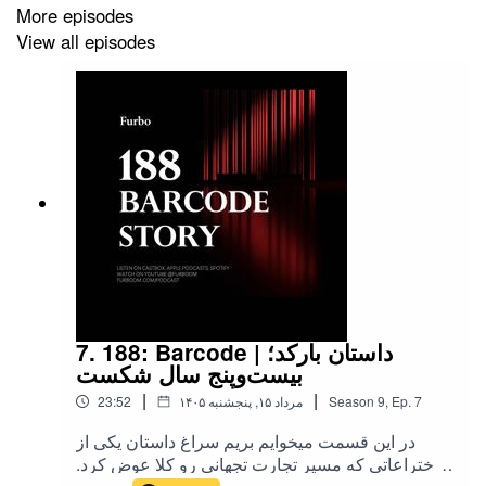
More episodes
View all episodes
https://furbodm.com/
سایت فوربو |
https://furbodm.com/podcast/
صفحه پادکست |‌
RezaTavakoli.com
بلاگ شخصی من – رضا توکلی |
@r.t98
اینستاگرام |
@RezaTavakoli98
توییتر |
7. 188: Barcode | داستان بارکد؛
بیست‌وپنج سال شکست
|
|
7
Ep.
,
9
Season
۱۴۰۵ مرداد ۱۵, پنجشنبه
23:52
در این قسمت میخوایم بریم سراغ داستان یکی از
اختراعاتی که مسیر تجارت تجهانی رو کلا عوض کرد.