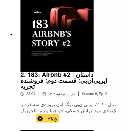
قادریروایت: رضا توکلییوتوب فوربو |
https://youtube.com/@furbodmلینک حمایت مالی |
https://furbodm.com/plus/اینستاگرام |
@furbodmتوییتر پادکست | @FurboPodcastسایت
فوربو | https://furbodm.com/صفحه پادکست |‌
https://furbodm.com/podcast/بلاگ شخصی من –
رضا توکلی | RezaTavakoli.comاینستاگرام |
@r.t98توییتر | @RezaTavakoli98
2. 183: Airbnb #2 | داستان
ایربی‌ان‌بی؛ قسمت دوم؛ فروشنده
تجربه
|
|
2
Ep.
,
9
Season
۱۴۰۴ دی ۱, دوشنبه
28:01
سال ۲۰۱۰، ایربی‌ان‌بی دیگه اون پروژه‌ی سه‌نفره با
تشک بادی نبود. برایان چسکی، جو جبیا و نیتن بلچرزیک
حالا توی یه دفتر کوچیک در سان‌فرانسیسکو کار
Play
می‌کردن.‌بی‌تا | پلتفرم توکن‌سازی آثار هنری |
Bitaarts.irکد هدیه فوربو: FURBO1لینک دریافت فال