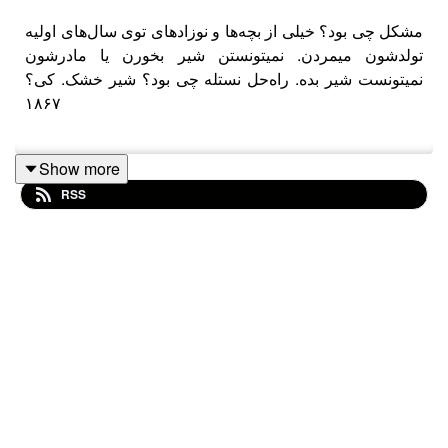
مشکل چی بود؟ خیلی از بچه‌ها و نوزادهای توی سال‌های اولیه
تولدشون میمردن. نمیتونستن شیر بخورن یا مادرشون
نمیتونست شیر بده. راه‌حل نستله چی بود؟ شیر خشک. کی؟
۱۸۶۷
Show more
اپیزود ۱۳۰ داستان کامل نستله |
RSS
https://castbox.fm/vb/733171123
https://youtube.com/@furbodm
یوتوب فوربو |
https://furbodm.com/plus/
لینک حمایت مالی |
@furbodm
اینستاگرام |
@FurboPodcast
توییتر پادکست |