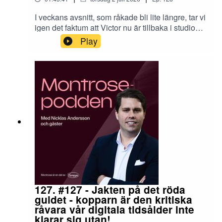
I veckans avsnitt, som råkade bli lite längre, tar vi
igen det faktum att Victor nu är tillbaka i studion
efter en veckas semester i Kalmar, svenska
Play
solkusten (numera). Vi kikar närmare på några
strukturella regulatoriska trender, hur våra
miljonärer agerat på börsen i juni och en
halvårsavstämning, alltså vad vi investerare
bjudits på så här långt.Trevlig lyssning på
er,Nicklas & VictorDe pengar som placeras kan
både öka och minska i värde och det är inte
säkert att du får tillbaka hela det insatta kapitalet.
Historisk avkastning är ingen garanti för framtida
avkastning.
127. #127 - Jakten på det röda
guldet - kopparn är den kritiska
råvara vår digitala tidsålder inte
klarar sig utan!