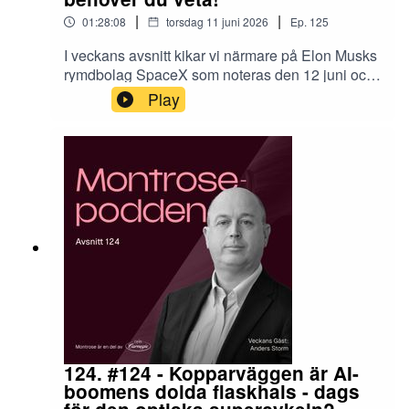
|
|
01:28:08
torsdag 11 juni 2026
Ep.
125
I veckans avsnitt kikar vi närmare på Elon Musks
rymdbolag SpaceX som noteras den 12 juni och
förväntas bli den största börsnoteringen
Play
någonsin. Men vad gör bolaget, vilka är de tre
benen som verksamheten vilar på och vilket eller
vilka av dem går med vinst idag? Det och mycket
mer i dagens avsnitt.Delikat lyssning på
er,Nicklas & VictorDe pengar som placeras kan
både öka och minska i värde och det är inte
säkert att du får tillbaka hela det insatta kapitalet.
Historisk avkastning är ingen garanti för framtida
avkastning.
124. #124 - Kopparväggen är AI-
boomens dolda flaskhals - dags