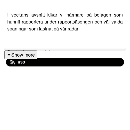
I veckans avsnitt kikar vi närmare på bolagen som
hunnit rapportera under rapportsäsongen och väl valda
spaningar som fastnat på vår radar!
Delikat lyssning på dig,
Show more
RSS
Nicklas & Victor
De pengar som placeras kan både öka och minska i
värde och det är inte säkert att du får tillbaka hela det
insatta kapitalet. Historisk avkastning är ingen garanti
för framtida avkastning.