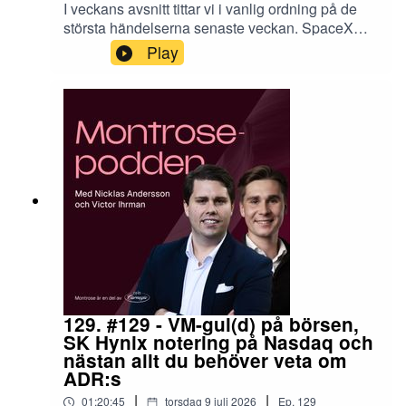
I veckans avsnitt tittar vi i vanlig ordning på de
största händelserna senaste veckan. SpaceX
handlas under IPO-kurs, SK Hynix har noterats i
Play
USA, Atlas Copco bjöd på en vakuumskräll som
lyfte aktien på rapportdagen för första gången på
två år. Dessutom tittar vi närmare på Sydkoreas
Chaebols som du bör ha koll på, nu när landets
ekonomi är glödhet tack vare AI-boomen.Det och
mycket mer!Delikat lyssning på er,Nicklas &
VictorDe pengar som placeras kan både öka och
minska i värde och det är inte säkert att du får
tillbaka hela det insatta kapitalet. Historisk
avkastning är ingen garanti för framtida
avkastning.
129. #129 - VM-gul(d) på börsen,
SK Hynix notering på Nasdaq och
nästan allt du behöver veta om
ADR:s
|
|
01:20:45
torsdag 9 juli 2026
Ep.
129