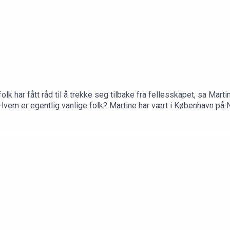
olk har fått råd til å trekke seg tilbake fra fellesskapet, sa Ma
gen. Hvem er egentlig vanlige folk? Martine har vært i København 
 omnystudio.com/listener for privacy information.