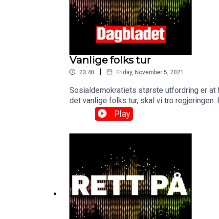
Vanlige folks tur
|
23:40
Friday, November 5, 2021
Sosialdemokratiets største utfordring er at f
det vanlige folks tur, skal vi tro regjerin
Jens Stoltenberg. Stemningen var amper.See
Play