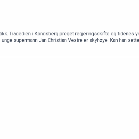
tikk. Tragedien i Kongsberg preget regjeringsskifte og tidenes yng
es unge supermann Jan Christian Vestre er skyhøye. Kan han sette 
formation.