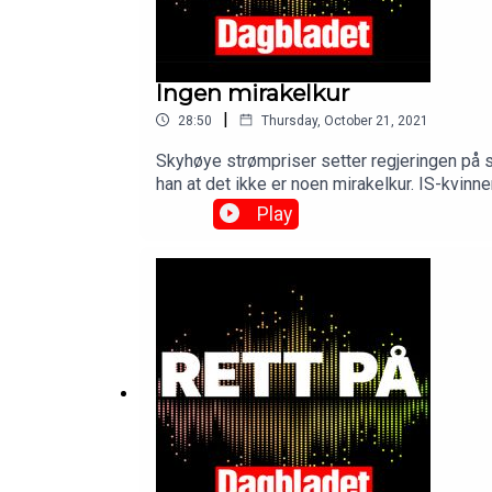
Ingen mirakelkur
|
28:50
Thursday, October 21, 2021
Skyhøye strømpriser setter regjeringen på s
han at det ikke er noen mirakelkur. IS-kvin
juble over det nye Munch-museet.See omnyst
Play