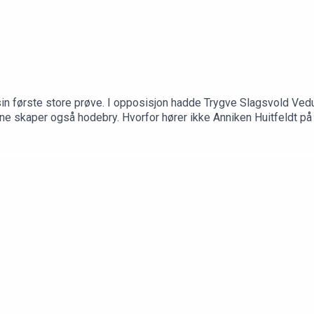
in første store prøve. I opposisjon hadde Trygve Slagsvold Vedu
nene skaper også hodebry. Hvorfor hører ikke Anniken Huitfeldt p
udio.com/listener for privacy information.