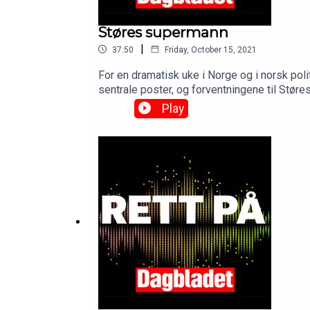
Støres supermann
|
37:50
Friday, October 15, 2021
For en dramatisk uke i Norge og i norsk poli
sentrale poster, og forventningene til Stør
See omnystudio.com/listener for privacy in
Play