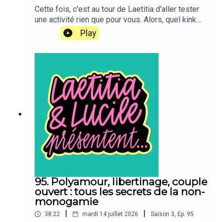
Cette fois, c'est au tour de Laetitia d'aller tester
une activité rien que pour vous. Alors, quel kink
est-elle allée essayer ? Le feu, la pluralité, le role
Play
play ? Eh bien non : elle a testé la belote. Enfin, la
lesbelote. Et Lucile a déjà très envie de la
rejoindre pour la prochaine édition. Le compte
Instagram de la lesbelote :
https://www.instagram.com/lesbelote/“Laetitia et
Lucile présentent…” est un podcast bi-mensuel
produit par TDA Prod. Il est présenté par Lucile
Bellan et Laetitia Reboulleau, et réalisé par
Benjamin Saeptem Hours.
95. Polyamour, libertinage, couple
ouvert : tous les secrets de la non-
monogamie
|
|
38:22
mardi 14 juillet 2026
Saison
3
,
Ep.
95