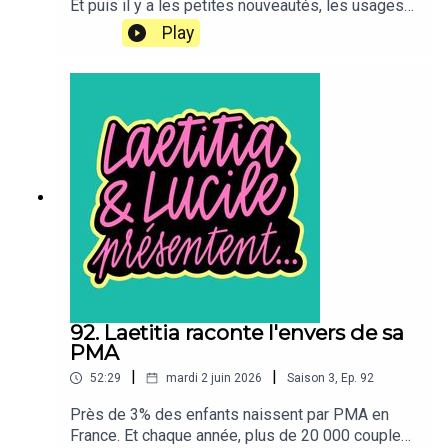
Et puis il y a les petites nouveautés, les usages
détournés, les inventions très, très ciblées. Dans
Play
cet épisode, Laetitia et Lucile ouvrent leurs tiroirs
débordants pour présenter certains de leurs
jouets préférés. Pour adultes,
évidemment.“Laetitia et Lucile présentent…” est
un podcast bi-mensuel produit par TDA Prod. Il
est présenté par Lucile Bellan et Laetitia
Reboulleau, et réalisé par Benjamin Saeptem
Hours.
92. Laetitia raconte l'envers de sa
PMA
|
|
52:29
mardi 2 juin 2026
Saison
3
,
Ep.
92
Près de 3% des enfants naissent par PMA en
France. Et chaque année, plus de 20 000 couples