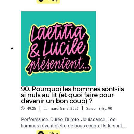
Lucile Bellan est allée tester pour vous le Kinky
Saloon. Et Laetitia Reboulleau n'en revient
pas.“Laetitia et Lucile présentent…” est un
podcast bi-mensuel produit par TDA Prod. Il est
présenté par Lucile Bellan et Laetitia Reboulleau,
et réalisé par Benjamin Saeptem Hours.
90. Pourquoi les hommes sont-ils
si nuls au lit (et quoi faire pour
devenir un bon coup) ?
|
|
49:25
mardi 5 mai 2026
Saison
3
,
Ep.
90
Performance. Durée. Dureté. Jouissance. Les
hommes rêvent d'être de bons coups. Ils le sont
pourtant très, très rarement. Pas de panique :
Play