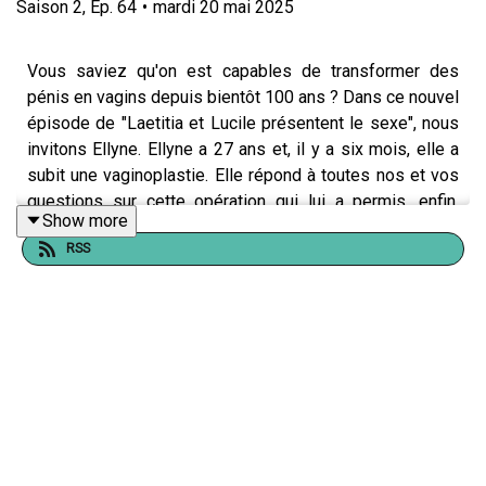
Saison
2
,
Ep.
64
•
mardi 20 mai 2025
Vous saviez qu'on est capables de transformer des
pénis en vagins depuis bientôt 100 ans ? Dans ce nouvel
épisode de "Laetitia et Lucile présentent le sexe", nous
invitons Ellyne. Ellyne a 27 ans et, il y a six mois, elle a
subit une vaginoplastie. Elle répond à toutes nos et vos
questions sur cette opération qui lui a permis, enfin,
Show more
d'avoir un vagin.
RSS
“Laetitia et Lucile présentent le sexe” est un podcast
hebdomadaire produit par TDA Prod. #LLPLS est
présenté par
Lucile Bellan
et
Laetitia Reboulleau
, et
réalisé par
Benjamin Saeptem Hours
.