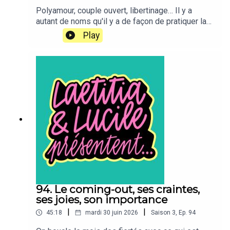
Polyamour, couple ouvert, libertinage… Il y a
autant de noms qu'il y a de façon de pratiquer la
non-monogamie. De la plus éthique à la plus
Play
problématique, comment ça se passe
exactement ? Laetitia et Lucile partagent leurs
expériences. “Laetitia et Lucile présentent…” est
un podcast bi-mensuel produit par TDA Prod. Il
est présenté par Lucile Bellan et Laetitia
Reboulleau, et réalisé par Benjamin Saeptem
Hours.
94. Le coming-out, ses craintes,
ses joies, son importance
|
|
45:18
mardi 30 juin 2026
Saison
3
,
Ep.
94