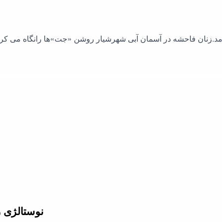
د.زنان فاحشه در آسمان آبی شهرشیار روشن «جت»ها رانگاه می کردند
نوستالژی ز