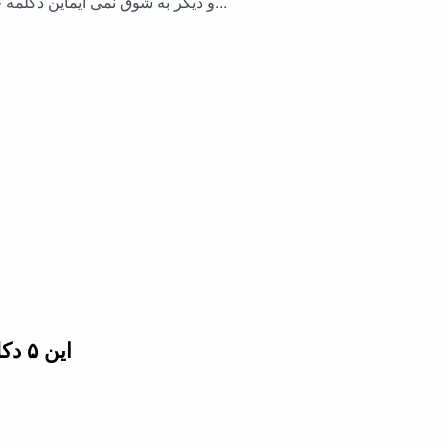
و دیگر به شوق نمی آیماین دکلمه خسرو شکیبایی حال این روزهای خیلی از ماست...
این ۵ دکلمه ی خسرو شکیبایی را گوش دهید