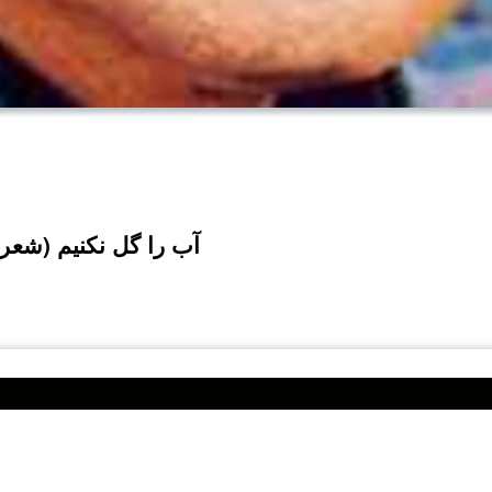
آب را گل نکنیم (شع