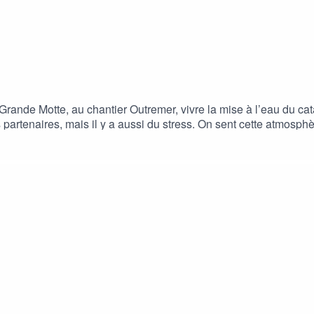
Grande Motte, au chantier Outremer, vivre la mise à l’eau du 
partenaires, mais il y a aussi du stress. On sent cette atmosphè
, près d’une centaine de personne est réunie ici pour vivre ce
a être la plateforme de ce beau projet mené par Roland Jourdai