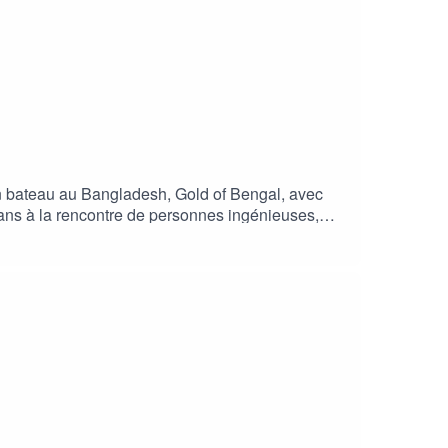
un bateau au Bangladesh, Gold of Bengal, avec
 ans à la rencontre de personnes ingénieuses,
it partie Nomade des mers, et qui est aussi dans
, près de 2 mois après la mise à l’eau du bateau.