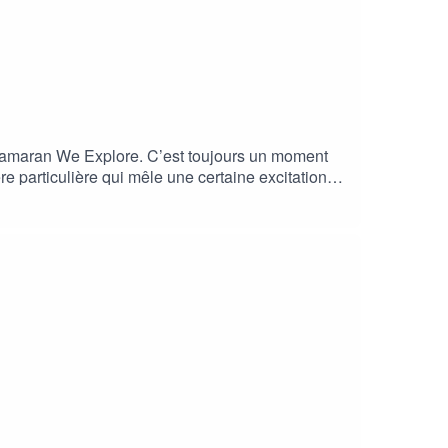
catamaran We Explore. C’est toujours un moment
re particulière qui mêle une certaine excitation à
 moment, qui est un véritable tournant dans
n et son équipe.