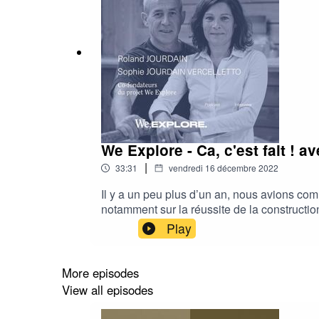
We Explore - Ca, c'est fait ! 
|
33:31
vendredi 16 décembre 2022
Il y a un peu plus d’un an, nous avions co
notamment sur la réussite de la constructio
son projet était non seulement réaliste mais
Play
Destination Guadeloupe avec son catamaran 
première position, mais il sera classé 2e à
sur ce chemin parcouru depuis plus d’un an
More episodes
View all episodes