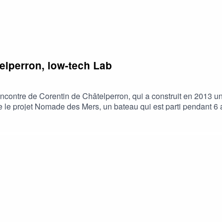
elperron, low-tech Lab
ncontre de Corentin de Châtelperron, qui a construit en 2013 
te le projet Nomade des Mers, un bateau qui est parti pendant 6
es innovations inspirantes en low-tech. Le low tech lab, dont fa
 racontera ses premières navigations à la voile en méditerranée