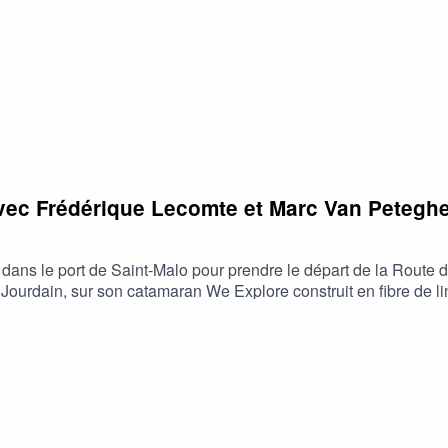
t responsable, et du développement durable, co-directrice et as
vec Frédérique Lecomte et Marc Van Petegh
dans le port de Saint-Malo pour prendre le départ de la Rout
ourdain, sur son catamaran We Explore construit en fibre de li
arc Guillemot, Philippe Poupon ou Halvard Mabire. Alors, pour
chitecte naval reconnu qui a imaginé les bateaux de demain e
 Lecomte, en charge du Mécénat à l’Office national des forêts, 
car comme il l’affirme : « nous sommes tous des merriens ».