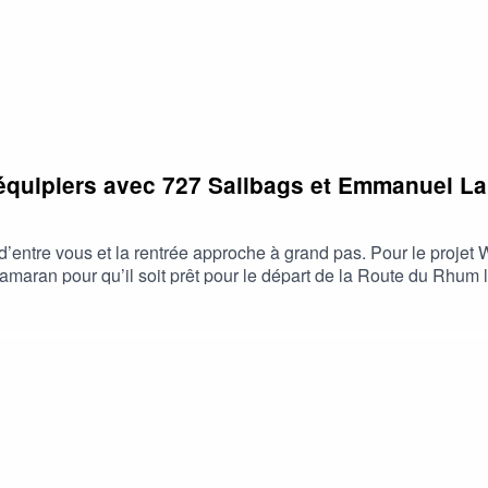
 équipiers avec 727 Sailbags et Emmanuel L
ntre vous et la rentrée approche à grand pas. Pour le projet We
catamaran pour qu’il soit prêt pour le départ de la Route du Rhu
au, les premières navigations, les sensations qu’il a eues et ce
enaires du projet, Mathieu Bimbenet, directeur général de 727 Sa
 trouvé dans le projet We Explore une collaboration stimulante 
on, certaines solutions ont été trouvées.