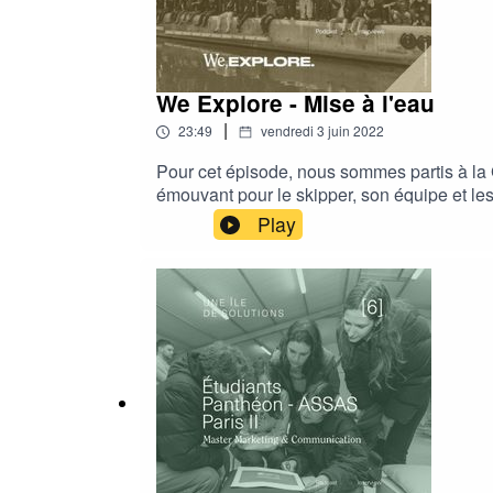
We Explore - Mise à l'eau
|
23:49
vendredi 3 juin 2022
Pour cet épisode, nous sommes partis à la 
émouvant pour le skipper, son équipe et les 
de l’appréhension. Nous sommes jeudi 5 mai
Play
l’aventure We Explore. Et oui, ce bateau v