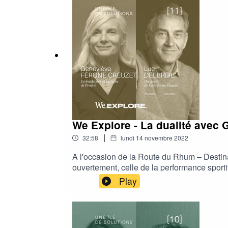
We Explore - La dualité avec 
|
32:58
lundi 14 novembre 2022
A l'occasion de la Route du Rhum – Destina
ouvertement, celle de la performance sport
sommes ou avons fait toute notre vie. Il ne f
Play
n’est pas l’objectif premier, car avec We Ex
tous en nous. Il est parfois facile de la gé
personnes qui nous éclairent et nous expli
de pare-brise à domicile, et Geneviève Fero