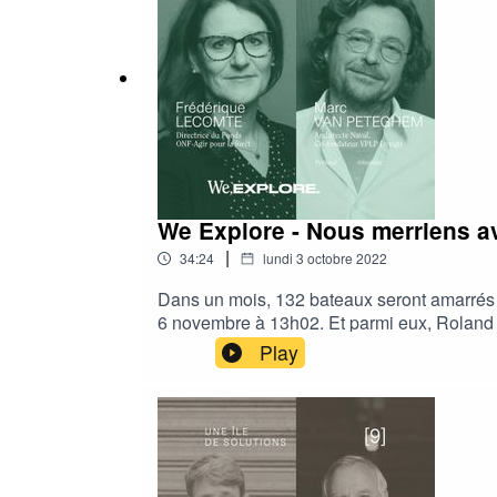
entreprises, de l'investissement socialemen
We Explore - Nous merriens a
|
34:24
lundi 3 octobre 2022
Dans un mois, 132 bateaux seront amarrés 
6 novembre à 13h02. Et parmi eux, Roland J
côtés d’autres grands navigateurs comme M
Play
de Marc Van Peteghem, du cabinet VPLP, ar
Explore. Puis nous avons appelé Frédérique
Rhum, Bilou va emmener la terre avec lui, 