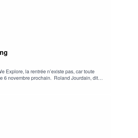
ang
 Explore, la rentrée n’existe pas, car toute
m le 6 novembre prochain. Roland Jourdain, dit
 qu’il doit encore faire ces deux prochains mois.
ilbags, et Christian Didier, repreneur de
pour leur entreprise, ou nous pourrions aussi