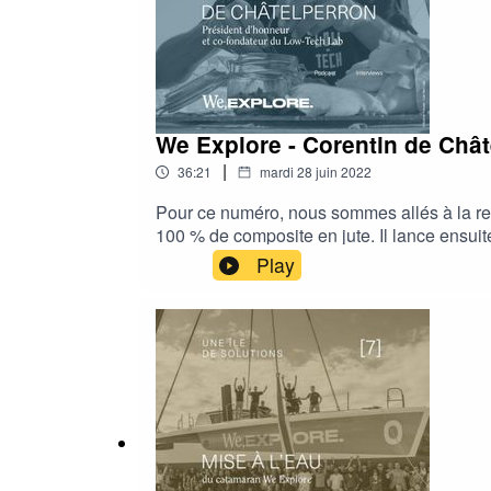
We Explore - Corentin de Chât
|
36:21
mardi 28 juin 2022
Pour ce numéro, nous sommes allés à la re
100 % de composite en jute. Il lance ensui
des inventeurs du monde entier qui créent d
Play
le fond Explore. Puis Roland Jourdain nous