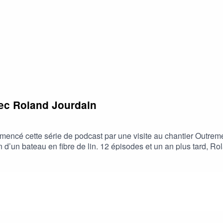
avec Roland Jourdain
mmencé cette série de podcast par une visite au chantier Outre
n d’un bateau en fibre de lin. 12 épisodes et un an plus tard, R
 qu’il était surtout bel et bien réel. Le 9 novembre 2022, Bilou 
en fibre de lin We Explore. Après 16 jours de mer, Bilou franc
 cause d’une rupture de plomb. Pour ce dernier épisode, Roland 
. Puis nous rencontrerons des skippers et les partenaires qui 