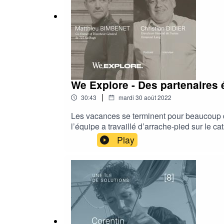
We Explore - Des partenaires
|
30:43
mardi 30 août 2022
Les vacances se terminent pour beaucoup d’e
l’équipe a travaillé d’arrache-pied sur le 
Bilou, nous raconte la prise en main du bate
Play
Puis nous irons à la rencontre de deux part
l’entreprise Emmanuel Lang, qui ont chacun
dire que qu’ à partir de points d’interrogati