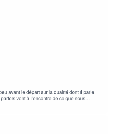
avant le départ sur la dualité dont il parle
 parfois vont à l’encontre de ce que nous
un marin qui partait en mer pour gagner. Or là, ce
c un projet durable. Cette dualité nous l’avons
choses. C’est pourquoi nous avons rencontré deux
o, une entreprise spécialisée dans le changement
liste de la responsabilité sociale des