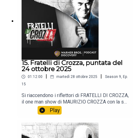
15. Fratelli di Crozza, puntata del
24 ottobre 2025
|
|
01:12:00
martedì 28 ottobre 2025
Season
9
,
Ep.
15
Si riaccendono i riflettori di FRATELLI DI CROZZA,
il one man show di MAURIZIO CROZZA con la sua
immancabile satira.📺 Non perdere i nuovi episodi
Play
tutti i venerdì alle 21:40 solo sul Nove e in
streaming su Discovery +.