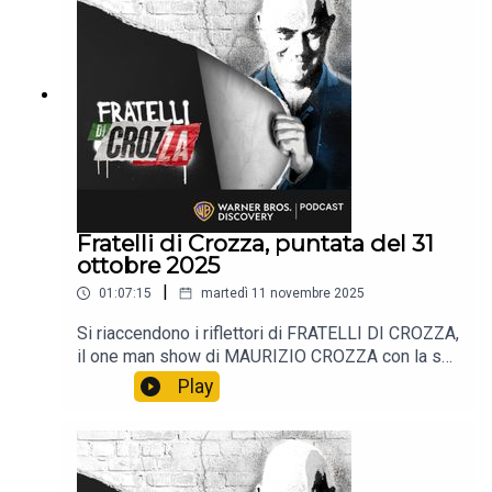
Fratelli di Crozza, puntata del 31
ottobre 2025
|
01:07:15
martedì 11 novembre 2025
Si riaccendono i riflettori di FRATELLI DI CROZZA,
il one man show di MAURIZIO CROZZA con la sua
immancabile satira.📺 Non perdere i nuovi episodi
Play
tutti i venerdì alle 21:40 solo sul Nove e in
streaming su Discovery +.