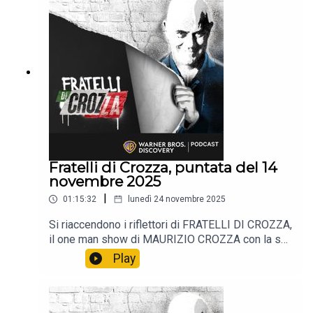
Fratelli di Crozza, puntata del 14
novembre 2025
|
01:15:32
lunedì 24 novembre 2025
Si riaccendono i riflettori di FRATELLI DI CROZZA,
il one man show di MAURIZIO CROZZA con la sua
immancabile satira.📺 Non perdere i nuovi episodi
Play
tutti i venerdì alle 21:40 solo sul Nove e in
streaming su Discovery +.