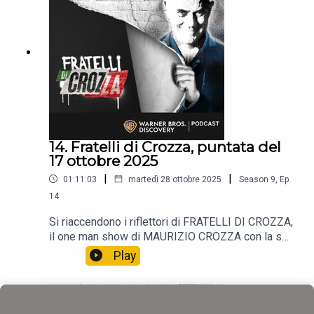
14. Fratelli di Crozza, puntata del
17 ottobre 2025
|
|
01:11:03
martedì 28 ottobre 2025
Season
9
,
Ep.
14
Si riaccendono i riflettori di FRATELLI DI CROZZA,
il one man show di MAURIZIO CROZZA con la sua
immancabile satira.📺 Non perdere i nuovi episodi
Play
tutti i venerdì alle 21:40 solo sul Nove e in
streaming su Discovery +.