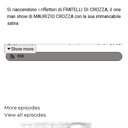
Si riaccendono i riflettori di FRATELLI DI CROZZA, il one
man show di MAURIZIO CROZZA con la sua immancabile
satira.
📺 Non perdere i nuovi episodi tutti i venerdì alle 21:40
Show more
solo sul Nove e in streaming su Discovery +.
RSS
More episodes
View all episodes