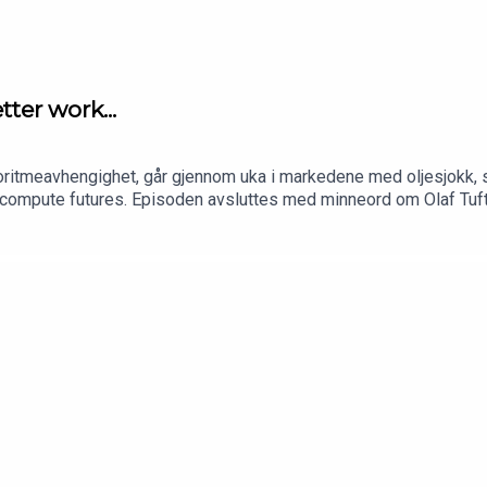
tter work...
ritmeavhengighet, går gjennom uka i markedene med oljesjokk, s
ompute futures. Episoden avsluttes med minneord om Olaf Tufte.
agenter i stedet for skjermtid(21:07) Ukens research: AI-forakten
g kredittmarkedets varsel(44:24) Råvarer og krypto: olje, gass, 
trisk avkastning: premissene folk glemmer(1:06:41) Perpetuals
Olaf Tufte