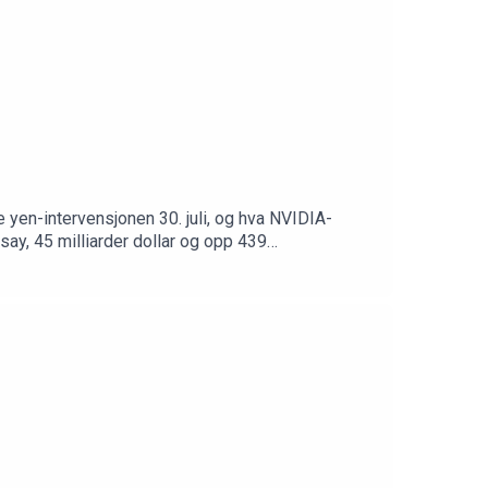
 yen-intervensjonen 30. juli, og hva NVIDIA-
ay, 45 milliarder dollar og opp 439
for markedet ryddet opp selv denne gangen(13:12)
eansk giring(23:26) Den største
kedet som varsellampe(44:05) Tavex: gull ned 27