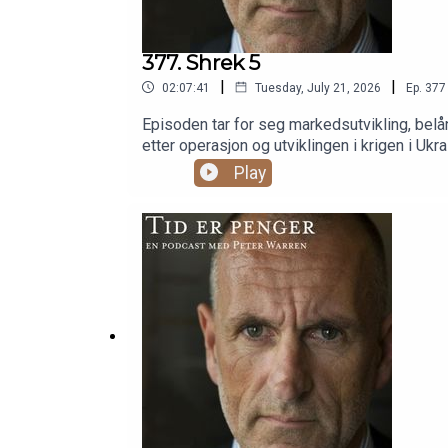
377. Shrek 5
|
|
02:07:41
Tuesday, July 21, 2026
Ep.
377
Episoden tar for seg markedsutvikling, belåni
etter operasjon og utviklingen i krigen i U
belåning(00:19:14) Inflasjon og amerikansk
Play
tvangssalg(01:03:31) Midtøsten og kritisk t