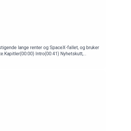
tigende lange renter og SpaceX-fallet, og bruker
Kapitler(00:00) Intro(00:41) Nyhetskutt,
 i tallene(30:13) Markedet sist uke: oljesjokk,
bitcoin og hetebølge-traden(52:41) Trump-aksjene,
 og ekstrem giring(1:11:49) Compute futures: