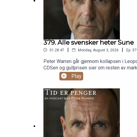
379. Alle svensker heter Sune
|
|
01:28:47
Monday, August 3, 2026
Ep.
37
Peter Warren går gjennom kollapsen i Leopol
CDSen og gullprisen sier om resten av mark
prosent(05:23) Citadel kjøper hele aksjebo
Play
Prime brokerage, giring og reguleringen so
valutaintervensjonen noensinne og Bessent
prosent fra toppen(1:07:45) Norske hedgefo