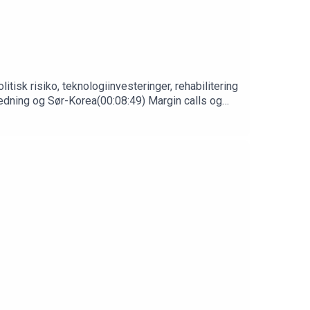
itisk risiko, teknologiinvesteringer, rehabilitering
redning og Sør-Korea(00:08:49) Margin calls og
markedsbevegelser(00:49:24) Aksjeplukking og
a, ledelse og dronekrig