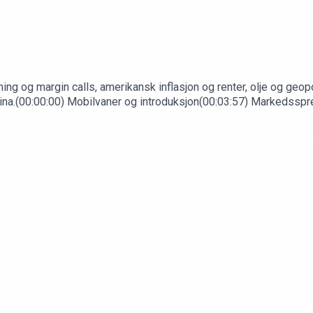
ng og margin calls, amerikansk inflasjon og renter, olje og geopol
kraina.(00:00:00) Mobilvaner og introduksjon(00:03:57) Markedssp
e renter(00:25:07) Oljelagre, Iran og markedet(00:39:00) Ukens 
enkning(01:17:20) Rehabilitering etter operasjon(01:28:21) Ukrain