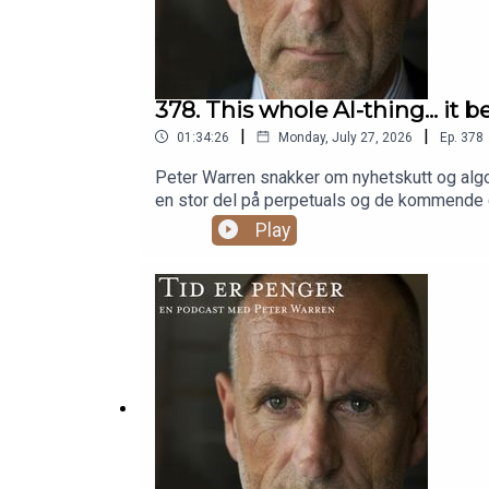
378. This whole AI-thing... it be
|
|
01:34:26
Monday, July 27, 2026
Ep.
378
Peter Warren snakker om nyhetskutt og algo
en stor del på perpetuals og de kommende c
algoritmer og avhengighet(15:42) Varsler og 
Play
renter og taco-tesen(37:23) SpaceX-fallet o
decay-analysen og børsuka(1:01:41) Asymme
datakraft som råvare(1:26:44) Minneord om 