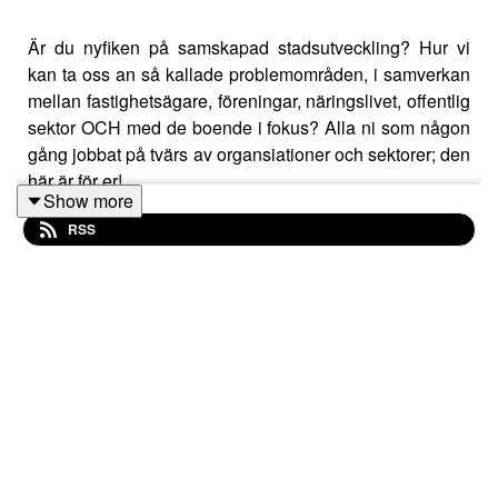
Är du nyfiken på samskapad stadsutveckling? Hur vi
kan ta oss an så kallade problemområden, i samverkan
mellan fastighetsägare, föreningar, näringslivet, offentlig
sektor OCH med de boende i fokus? Alla ni som någon
gång jobbat på tvärs av organsiationer och sektorer; den
här är för er!
Show more
RSS
Dagens gäst är Jeanette Berga, verksamhetsutvecklare
i BID-Malmö. BID är en modell som initierades i Toronto,
Kanada, under 1970-talet, och som sedan spridits över
världen, där man jobbar för att skapa bättre service och
förbättra det lokala näringslivet. I Malmö har man skruvat
en del på konceptet och låtit BID stå för Boende,
Integration och Dialog.