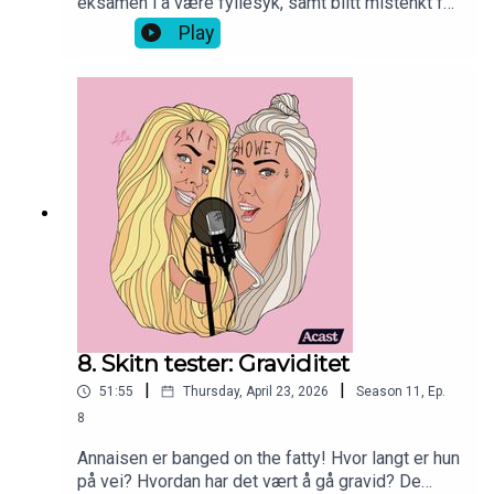
eksamen i å være fyllesyk, samt blitt mistenkt for
å ha en ny side-hustle. Erica har lært seg en ny
Play
skill i en ellers travel eksamenstid, samt fått seg
en ny ick på internett. Erica gir også folket
_endelig_ det de vil ha, både med en kommentar
om dagsaktuelle nyheter og et aldri så lite show
on air.
8. Skitn tester: Graviditet
|
|
51:55
Thursday, April 23, 2026
Season
11
,
Ep.
8
Annaisen er banged on the fatty! Hvor langt er hun
på vei? Hvordan har det vært å gå gravid? De