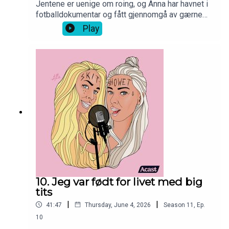
Jentene er uenige om roing, og Anna har havnet i
fotballdokumentar og fått gjennomgå av gærne
gamlinger på Facebook. Erica er midt i et
Play
voldsomt beauty-regime men sliter litt med
clean-girl-heten while doing it. Nok en influencer-
mote (og isbilen) får selvfølgelig også
gjennomgå. Skitn beklager på forhånd for litt
ymse lyd og klipp da det selvfølgelig måtte
oppstå technical issues med mikrofonene på
sesongens siste epp. Kjør da!
10. Jeg var født for livet med big
tits
|
|
41:47
Thursday, June 4, 2026
Season
11
,
Ep.
10