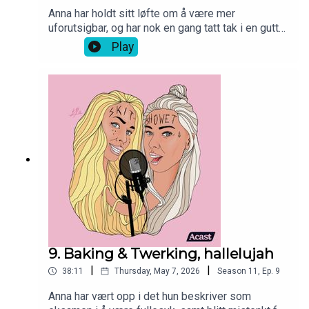
Anna har holdt sitt løfte om å være mer
uforutsigbar, og har nok en gang tatt tak i en gutt
på flyet, samt vært på krigsstien på
Play
treningssenteret. Erica har nådd 3 nye bunnpunkt i
eksamenstiden, som innebærer sjenk og
spilleavhengighet. Jentene svarer på et
lytterspørsmål og må spise sine egne ord fra
tidlig 20-årene.
9. Baking & Twerking, hallelujah
|
|
38:11
Thursday, May 7, 2026
Season
11
,
Ep.
9
Anna har vært opp i det hun beskriver som