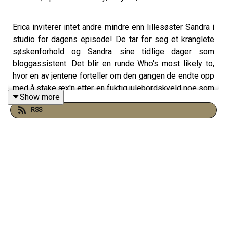
Erica inviterer intet andre mindre enn lillesøster Sandra i
studio for dagens episode! De tar for seg et kranglete
søskenforhold og Sandra sine tidlige dager som
bloggassistent. Det blir en runde Who's most likely to,
hvor en av jentene forteller om den gangen de endte opp
med å stake æx'n etter en fuktig julebordskveld noe som
Show more
skulle få .. paniske konsekvenser ..
RSS