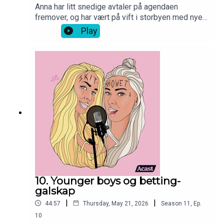
Anna har litt snedige avtaler på agendaen
fremover, og har vært på vift i storbyen med nye
«jafferta». Erica er ute av fengsel og har feiret
Play
friheten med hele to utdrikningslag og en
offentlig liten skrulle-seanse. Ellers er Anna litt i
tvil på utepilsen om dagen, og har i tillegg funnet
en hjemmelaget, 20 år gammel ting som på
merkelig vis gjenspeiler 31 år gamle Annais.
10. Younger boys og betting-
galskap
|
|
44:57
Thursday, May 21, 2026
Season
11
,
Ep.
10