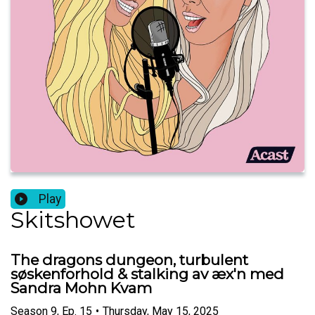
Play
Skitshowet
The dragons dungeon, turbulent
søskenforhold & stalking av æx'n med
Sandra Mohn Kvam
Season
9
,
Ep.
15
•
Thursday, May 15, 2025