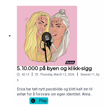
tydeligvis er "Heidis for voksne", og er nok en
gang ute med en offentlig beklagelse.
5. 10.000 på byen og klikk-sigg
|
|
42:13
Thursday, March 12, 2026
Season
11
,
Ep.
5
Erica har tatt nytt passbilde og blitt kalt inn til
avhør for å forsvare sin egen identitet. Anna
holder på å bli fette gærn: Hun lufter en spooky
Play
setting hun befinner seg i, og lurer på om hun