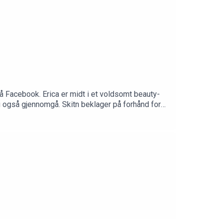
 Facebook. Erica er midt i et voldsomt beauty-
ig også gjennomgå. Skitn beklager på forhånd for
e epp. Kjør da!