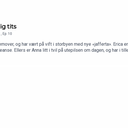
ig tits
1
,
Ep.
10
mover, og har vært på vift i storbyen med nye «jafferta». Erica er
seanse. Ellers er Anna litt i tvil på utepilsen om dagen, og har i 
e Annais.