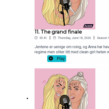
11. The grand finale
|
|
35:41
Thursday, June 18, 2026
Season
Jentene er uenige om roing, og Anna har hav
regime men sliter litt med clean-girl-heten 
litt ymse lyd og klipp da det selvfølgelig 
Play