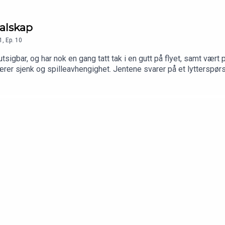
galskap
1
,
Ep.
10
tsigbar, og har nok en gang tatt tak i en gutt på flyet, samt vært 
er sjenk og spilleavhengighet. Jentene svarer på et lytterspørs