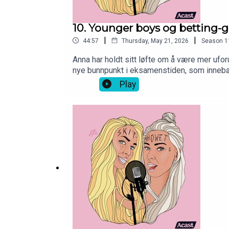
10. Younger boys og betting-
|
|
44:57
Thursday, May 21, 2026
Season
1
Anna har holdt sitt løfte om å være mer uforu
nye bunnpunkt i eksamenstiden, som innebær
årene.
Play