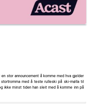
har en stor announcement å komme med hva gjelder
på stortromma med å teste rulleski på ski-mølla til
 og ikke minst tiden han sleit med å komme inn på