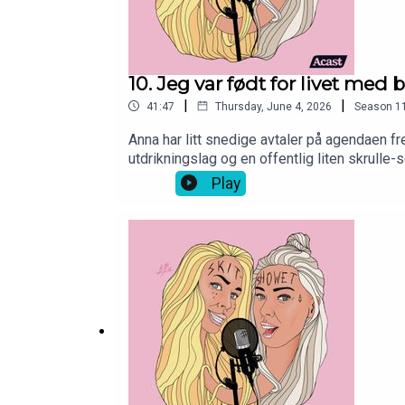
10. Jeg var født for livet med b
|
|
41:47
Thursday, June 4, 2026
Season
1
Anna har litt snedige avtaler på agendaen fre
utdrikningslag og en offentlig liten skrulle-
som på merkelig vis gjenspeiler 31 år gaml
Play