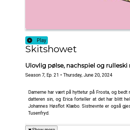
Play
Skitshowet
Ulovlig pølse, nachspiel og rulles
Season
7
,
Ep.
21
•
Thursday, June 20, 2024
Damerne har vært på hyttetur på Frosta, og bedt
datteren sin, og Erica forteller at det har blitt 
Johannes Høsflot Klæbo. Sistnevnte er også gjest
Tusenfryd.
Show more