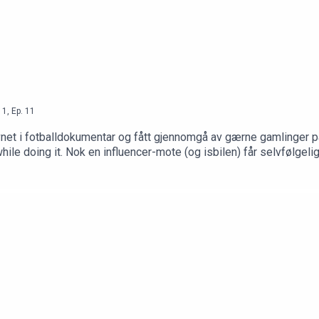
11
,
Ep.
11
net i fotballdokumentar og fått gjennomgå av gærne gamlinger på
while doing it. Nok en influencer-mote (og isbilen) får selvfølgel
måtte oppstå technical issues med mikrofonene på sesongens sist