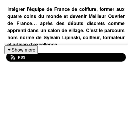
Intégrer l’équipe de France de coiffure, former aux
quatre coins du monde et devenir Meilleur Ouvrier
de France… après des débuts discrets comme
apprenti dans un salon de village. C’est le parcours
hors norme de Sylvain Lipinski, coiffeur, formateur
et artisan d’excellence.
Show more
RSS
Dans cet épisode, Sylvain raconte un itinéraire fait de
passion précoce, de concours internationaux, de
sacrifices personnels et de quête constante d’exigence.
Une histoire puissante sur la vocation, le dépassement
de soi et la transmission d’un savoir-faire.
Au programme :
• Une vocation née très tôt : Dès l’enfance, Sylvain sait