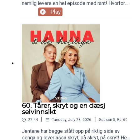
nemlig levere en hel episode med rant! Hvorfor
slipper menn så billig unna? Hva skal til for å kalle
Play
seg «ekspert» i sosiale medier? Hvorfor har Lone
en «kan vi slutte med» til seg selv? Og Hanna er
usikker på om hun kan si sin rant høyt…
60. Tårer, skryt og en dæsj
selvinnsikt
|
|
27:44
Tuesday, July 28, 2026
Season
5
,
Ep.
60
Jentene har begge stått opp på riktig side av
senga og lever assa skryt, på skryt, på skryt! Her