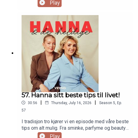
gjennom noen av de vanligste spørsmålene folk
Play
stiller ChatGPT - og svarer på dem slik som de
ville gjort som venninner. Dette får blant annet
jentene inn temaer som selvtillit, ensomhet, kropp
og overtenking. I tillegg til hvordan man kan
sammenligne seg selv mindre med andre, og hva
gjør man egentlig om man har valgt helt feil
karrierevei?
57. Hanna sitt beste tips til livet!
|
|
30:56
Thursday, July 16, 2026
Season
5
,
Ep.
57
I tradisjon tro kjører vi en episode med våre beste
tips om alt mulig. Fra sminke, parfyme og beauty,
til ting Hanna gleder seg til å lære barna sine om
Play