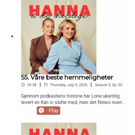
med, for her kommer oppskriften. Og Hanna
leverer noe Lone vil ha printa på en t-skjorte!
55. Våre beste hemmeligheter
|
|
39:38
Thursday, July 9, 2026
Season
5
,
Ep.
55
Gjennom podkastens historie har Lone ukentlig
levert en Kan vi slutte med, men det finnes noen
som aldri har sett dagens lys. Og ikke nok med
Play
det, Hanna melder seg også på denne gangen!
Hun har nemlig sett en ting som gir a
bakoverssveis! Hanna avslører sin favorittkonto
på Instagram, og utfordrer både Lone og seg selv