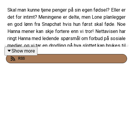
Skal man kunne tjene penger på sin egen fødsel? Eller er
det for intimt? Meningene er delte, men Lone planlegger
en god lønn fra Snapchat hvis hun først skal føde. Noe
Hanna mener kan skje fortere enn vi tror! Nettavisen har
ringt Hanna med ledende spørsmål om forbud på sosiale
medier, og vi tar en drodling på hva slottet kan brukes til
Show more
dersom monarkiet avskaffes. Forslagene fra folket
RSS
sjokkerer Hanna, mens Lone gjerne vil investere i et par
av ideene. Tilslutt tar vi opp en annen ting som må
avskaffes: den nye trending-låta på Tiktok.