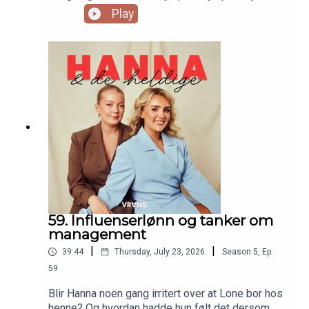
skrytes det til tårer og glede, og særdeles
Play
forfriskende med en slik Lone, eller?
59. Influenserlønn og tanker om
management
|
|
39:44
Thursday, July 23, 2026
Season
5
,
Ep.
59
Blir Hanna noen gang irritert over at Lone bor hos
henne? Og hvordan hadde hun følt det dersom