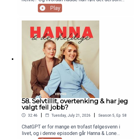
Tomas ikke ville hatt flere barn? Hanna OG Lone
Play
deler fra sexlivet, og hva de får i lønn i måneden.
Også har vi premiere på noe helt nytt, nemlig at vi
skal rangere i blinde! Blant annet andre duoer,
influensermanagements og skandaler i bransjen!
58. Selvtillit, overtenking & har jeg
valgt feil jobb?
|
|
32:46
Tuesday, July 21, 2026
Season
5
,
Ep.
58
ChatGPT er for mange en trofast følgesvenn i
livet, og i denne episoden går Hanna & Lone