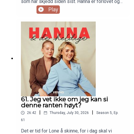
som har skjedd siden sist. Hanna er forlovet og
forteller alt om det nydelige frieriet, og ja, det blir
Play
tårer i studio. Lone er skuffet over gutta sine i
Roc Boyz, og det er mulig det blir en liten detox i
tiden fremover. Velkommen tilbake!
61. Jeg vet ikke om jeg kan si
denne ranten høyt?
|
|
26:42
Thursday, July 30, 2026
Season
5
,
Ep.
61
Det er tid for Lone å skinne, for i dag skal vi