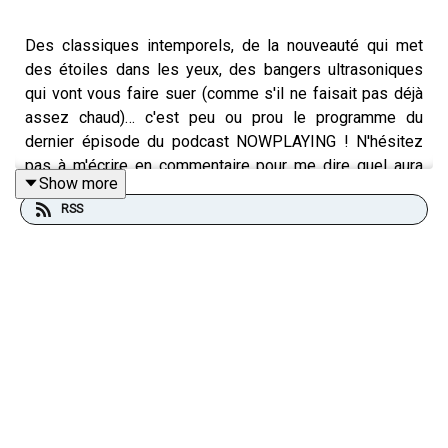
Des classiques intemporels, de la nouveauté qui met
des étoiles dans les yeux, des bangers ultrasoniques
qui vont vous faire suer (comme s'il ne faisait pas déjà
assez chaud)… c'est peu ou prou le programme du
dernier épisode du podcast NOWPLAYING ! N'hésitez
pas à m'écrire en commentaire pour me dire quel aura
Show more
été votre petit chouchou 💜
RSS
Retrouvez toute l'actu de la VGM sur
nowplaying.cool
!
La sélection du mois
(00:00:00)
Nier Replicant V.1.22
"Snow in Summer - ver.1.22474487139...", 高田龍一
(Ryuichi Takada)