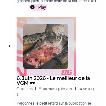
grandes joies, comme celle de la sortie de l'OST
(00:25:58)
inKONBINI
de 1000xRESIST, de Denshattack!, qui sont
Play
"Nostalgic Night", Archibaldi
évidemment au menu de ce nouveau podcast, et
ce qui est déjà le meilleur mois de fréquentation
(00:29:20)
Simple Planes 2
pour mon site nowplaying.cool, lancé en avril
dernier. Je vous suis vraiment très reconnaissant
"Endless Journey", Fat Bard
d'être au rendez-vous et de me donner du
courage pour couvrir l'actu de la VGM au
(00:33:36)
RAKKA: WAKE 01
quotidien.C'est d'autant plus important que
j'apprenais récemment qu'en septembre, l'un de
"スピード・コスモス", Pascal van den Bos,
mes plus gros clients ferme le robinet, ce qui va
ANDROMEDA, The Paradox Music Team
me priver d'un bon 50% de mes revenus
mensuels (ça c'est pour la partie moins cool de
(00:37:52)
Warhammer 40K: Mechanicus
juillet).Plus que jamais : si vous pouvez vous
permettre un abonnement sur Patreon, c'est très
"Rage of the Praetorians", Guillaume David
apprécié. En plus, je suis désormais éligible aux
6. Juin 2026 - Le meilleur de la
abonnements annuels, pensez-y 👀Les articles
VGM 🕶️
(00:42:44)
Tides of Tomorrow
évoqués dans le podcast :Mon interview avec
|
|
01:11:24
mercredi 1 juillet 2026
Saison
3
,
Ep.
Corentin Brasart (Deer & Boy)Mon interview avec
"Concrete Club Music", Doodseskader
Line Katcho et Drew Redman (1000xRESIST)Mon
6
interview avec Andrew One (Denshattack!)La
(00:46:03)
Greenhearth Necromancer
Pardonnez le petit retard sur la publication, je
carte blanche de Rifampicine sur Ace Combat 7La