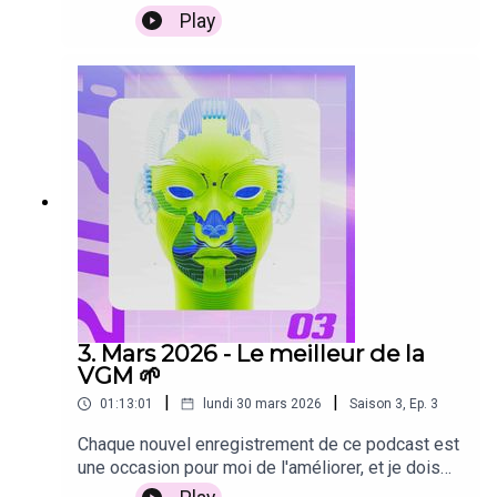
Andrei Castañon(00:10:44) NTE"Out Of Sync",
Thrill", ブレイクマイケース, MYUKKE.(00:46:47)
anticipé l'augmentation substantielle de ma
Play
NTE10AM, 李天姿(00:14:11) Fatal Fury: City of the
OFF Gridders"Never Come Back", ISART DIGITAL,
charge de travail avec le lancement de mon site
Wolves"CotW Main Menu", SNK SOUND
Mirco Capone(00:49:34) Denshattack!"Winds of
nowplaying.cool.Les journées me paraissent plus
TEAM(00:19:46) Wuthering Waves"To Hold You on
Hope", Sean Bialo(00:52:58) V LIBERTY 5"Final
courtes que jamais, alors que je publie en
the Moon", Wuthering Waves, Gokou, Sammy
Lap", MAR VISTA, HE KIM(00:55:17)
moyenne 4 articles par jour en plus de ma journée
Clifford(00:22:38) Gitaroo-Man"'Bee' Jam Blues",
CHUNITHM"EFX", Avans(00:57:48)
de travail. Ne vous prenez pas, je fais ça avec un
COIL(00:27:49) Outer Wilds"Travelers", Andrew
Overwatch"Orion - English Version", YOASOBI
grand plaisir et une passion intacte. En tout cas,
Prahlow(00:31:10) Soukh"Counting Grains", Noctis
j'ai encore eu largement le choix parmi les
Tide Studios, GAUTHAM PRASAD(00:34:43)
morceaux que je m'étais mis de côté pour ce
Resonance: A Plague Tale Legacy"The Land
nouvel épisode de mon podcast. Je ne suis pas
(From Resonance: A Plague Tale Legacy)", Olivier
peu fier : la mixtape d'avril dure 1h00, tout
Deriviere, Vasiliki Anastasiou, Amalgamation
pile.Profitez-en bien, j'espère qu'elle vous
choir(00:37:47) CONTROL Resonant"Manalan
permettra de découvrir plein de chouettes
Mailla", CONTROL Resonant, Vilma Jää(00:41:00)
nouveautés. Je vous donne rendez-vous dans
Mina The Hollower"Hollowers Guild", Jake
quelques jours pour une petite annonce
3. Mars 2026 - Le meilleur de la
Kaufman(00:44:06) VA-11 Hall-A"Dancing in the
concernant cette fois les abonnés au tier 3 du
VGM 🌱
Rain", Garoad(00:48:25) Bubsy 4D"Metalurgia
Patreon 👀À ne pas rater : mon interview avec
Productions", Atari Music, Fat Bard(00:50:25) Fast
|
|
01:13:01
lundi 30 mars 2026
Saison
3
,
Ep.
3
VOLA default, compositrice sur Metal EdenLa
Fusion"Cuevas del Sol", Francisco
sélection du mois(00:00:00) Paranormasight: The
Chaque nouvel enregistrement de ce podcast est
Cerda(00:53:12) Forza Horizon 6"Yuki Touge",
Seven Mysteries of Honjo"Crime Busting With a
une occasion pour moi de l'améliorer, et je dois
Forza Horizon, Urbandawn(00:57:48) Blue
Smile!", Hironori Itakura(00:05:45) Scritchy
dire être très satisfait de la sélection de mars.
Prince"Reclamation", Trigg & Gusset(01:02:29)