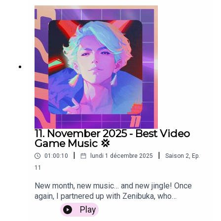
last episode of 2025 is available for free. If you
grand merci.La sélection du mois(00:00:00) Evil
can, please consider supporting my work over at
Tonight"Florence", Peter Reid Jones(00:04:26)
Patreon!Enjoy your holidays, and take
Love and Deepspace"Drenched in Night", Love
care!Credits(00:00:07) Drakengard 3"A Better
and Deepspace(00:07:31) Orc Massage"Track A",
End", MONACA(00:02:24) Puzzle Parasite"Hide
g3ntlebreeze(00:11:11) Hundred Line"Brief
and Seek", Cameron Paxton(00:05:23)
Respite", Masafumi Takada(00:14:20) Project
Dispatch"Do or D.I.", Andrew Arcadi(00:08:28)
Sekai Colorful Stage"Another Street", プロジェク
Angeline Era"A Sudajii's Shade, Noon Sky Drifting
トセカイ(00:17:40) Bits & Bops"Bop's Lounge",
By (World Map)", Melos Han-Tani(00:12:19)
Tempo Lab, Zorsy(00:20:54) News Tower"Strollin'
Atelier Resteriana"Forgotten Alchemy", 稲毛謙介
Up Broadway", Bart van de Sande, Jack van de
(00:15:10) Skate Story"Midferno", John
Ven(00:24:41) Trails in the Sky 1st
Fio(00:19:04) Beyond R: Rule Ripper"Lime", Sonos
Chapter"Sophisticated Fight -Quick Battle-",
Vitae(00:22:04) Wuthering Waves"The Life of a
Falcom Sound Team jdk(00:27:04) Wuthering
11. November 2025 - Best Video
Stranger Things Investigator", Wuthering Waves,
Waves"Hot Night Inspiration", Wuthering Waves,
Game Music 💢
YokoJZ(00:23:29) Punishing Gray Raven"Funky
Minase(00:29:54) Hytale"Beyond the Biomes",
|
|
01:00:10
lundi 1 décembre 2025
Saison
2
,
Ep.
Cruising - From Punishing Gray Raven: Babylonia
Alejandro AT, Hytale Music(00:32:18) MIO:
Gameplay", Punishing Gray Raven, Vanguard
11
Memories in Orbit"Surrounded", Nicolas
Sound, RabbitJ(00:26:10) Trauma Team"Cool
Gueguen(00:35:21) Cult of the Lamb"Shamura",
New month, new music… and new jingle! Once
Beauty", ATLUS GAME MUSIC(00:29:30)
River Boy(00:37:51) 2XKO"Brighter Beatdown
again, I partnered up with Zenibuka, who
Rematch"Cloud", Remi Gallego(00:31:49) Myths
(Teemo Champion Theme)", 2XKO, Jesse
composed a new introduction to my podcasts. It's
Play
are 100% true"HOW 2 DOWNLOAD 'SILL AND
Zuretti(00:42:02) Ace Combat X"Kingshill",
a little bit longer, and spans a wider variety of
THE CITY'! (STILL WORKS 20XY)",