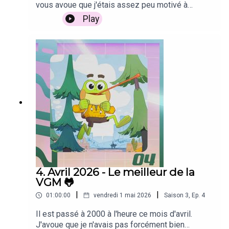
vous avoue que j'étais assez peu motivé à
sélection du mois(00:00:14) Magin: Rat Project
"Worm Hunting", Devin Vibert
enregistrer sous 35ºC dans mon bureau
Play
Stories"Tame the Untamed", Tom
!J'espère sincèrement que la canicule ne vous a
Acrofear(00:02:56) Deer & Boy"Path to Closure",
(00:50:52)
Invincible VS
pas trop éprouvé, ou qu'au moins vous aurez pu
Corentin Brasart(00:06:19) 1000xRESIST"Guests",
trouver un peu de réconfort dans les jeux vidéo et
"Induction", The Glitch Mob
sunset visitor 斜陽過客, Line Katcho(00:09:22)
la musique ! J'ai pris beaucoup de plaisir à
The Adventures of Elliot"Hucarea (Age of
fabriquer cette nouvelle sélection, qui s'étale
(00:54:26)
Motorslice
Safekeeping)", 中町 友洋(00:11:55) Love &
grosso modo de la fin mai à la mi-juin.Beaucoup
Deepspace"Lingering Lust", Love and
de belles nouveautés, mais aussi des retours
"Deadly Engine (Boss Theme 2)", Pizza Hotline
Deepspace(00:15:36) Hell Maiden"Maiden's
inattendus et du teasing enthousiasmant pour
Pantheon ~ The Forum", Donovan "Skyleo"
des futurs bangers à venir… Bonne écoute
(00:58:00)
Diablo IV
Sama(00:19:20) Shadow Labyrinth"Title Song -
!Comme dit dans le podcast, j'ai participé au
Jazz Quartet Version", パックマン, Bandai Namco
"A Fragile World", Ted Reedy
dernier numéro du podcast GAMEHIFI de
Game Music(00:23:24) Ace Combat 04"Blue
moonflowersoft sur la radio StationStation.fr. La
Skies", Stephanie Cooke, PROJECT ACES, Bandai
diffusion a eu lieu ce vendredi 26 juin, et vous
Namco Game Music(00:27:35) Ace Combat
pouvez retrouver le replay à cette adresse !La
7"Mimic", PROJECT ACES, Bandai Namco Game
4. Avril 2026 - Le meilleur de la
À lire aussi : Mon interview avec Lou Corroyer (
Tides of
sélection du mois(00:00:09) ZERO PARADES: For
Music(00:34:37) Denshattack!"Infinite Sky",
VGM 🐸
Tomorrow
)
Dead Spies"Functional Invisibility", Fernando
Takenobu Mitsuyoshi, Sean Bialo, SEGA GAME
|
|
01:00:00
vendredi 1 mai 2026
Saison
3
,
Ep.
4
Cabrera(00:04:56) Infinity Nikki"Blöm na Mova
MUSIC, SEGA SOUND TEAM(00:40:21) THE
(Bloom of No Return)", Infinity Nikki,
FINALS"Galaxy Masters", Embark
Il est passé à 2000 à l'heure ce mois d'avril.
FoldEcho(00:07:35) Paralives"Train to Melino",
Studios(00:44:46) BREAK MY CASE"Chill Still
J'avoue que je n'avais pas forcément bien