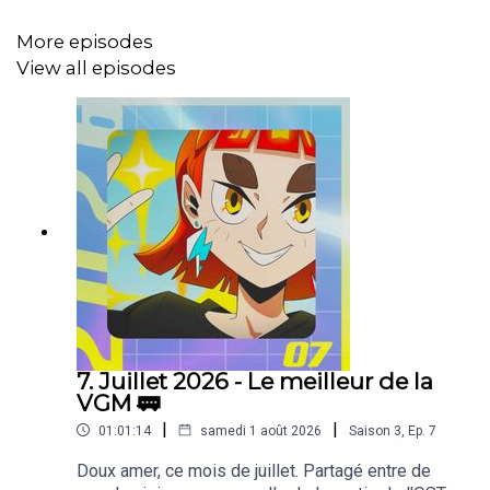
(00:07:09)
Our Home, My Keeper
More episodes
View all episodes
"Binds of Fate (Dream)", Singto Conley
(00:09:55)
Perchang World
"Beep Beep City Too", Mark Sparling
(00:13:13)
Super Mario Galaxy 2
"Throwback Galaxy", スーパーマリオギャラクシー
(Super Mario Galaxy)
(00:16:51)
Phonopolis
"Prison Escape", Tomáš Dvořák, Floex
7. Juillet 2026 - Le meilleur de la
VGM 🚃
(00:22:17)
Shapez 2
|
|
01:01:14
samedi 1 août 2026
Saison
3
,
Ep.
7
"Torus", Peppsen
Doux amer, ce mois de juillet. Partagé entre de