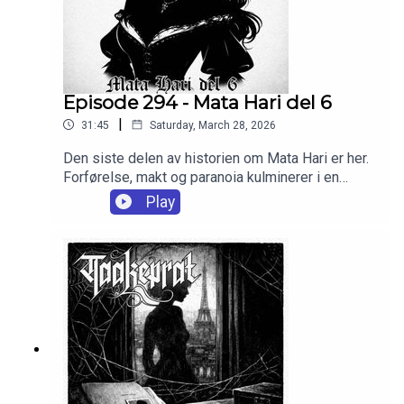
Episode 294 - Mata Hari del 6
|
31:45
Saturday, March 28, 2026
Den siste delen av historien om Mata Hari er her.
Forførelse, makt og paranoia kulminerer i en
rettssak der sannhet og løgn glir over i hverandre,
Play
og hvor utfallet kanskje var bestemt lenge før hun
satte sin fot i rettssalen. Dette er slutten på et liv
som brant intenst — og ble slukket brutalt.