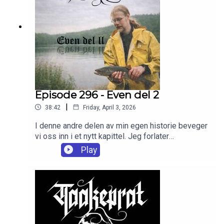
Episode 296 - Even del 2
|
38:42
Friday, April 3, 2026
I denne andre delen av min egen historie beveger
vi oss inn i et nytt kapittel. Jeg forlater
gravferdsetaten og trer inn i arbeidslivet for alvor,
Play
med en voksende følelse av frihet – og et behov
for å forme min egen vei.Dette er en tid preget av
muligheter, men også av møter med mennesker
og miljøer som setter spor. Transportbransjen
åpner seg, og med den et galleri av karakterer og
erfaringer som både fascinerer og
utfordrer.Samtidig ligger musikken der som en