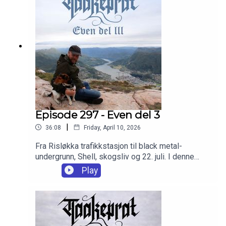
Episode 297 - Even del 3
|
36:08
Friday, April 10, 2026
Fra Risløkka trafikkstasjon til black metal-
undergrunn, Shell, skogsliv og 22. juli. I denne
delen av min historie handler det om offentlig
Play
forvaltning, svindel, kaos, musikk, nytt hus og et
nasjonalt traume som satte spor.