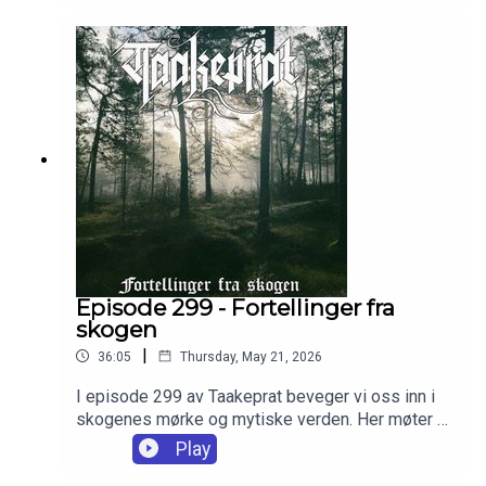
påkallelser og svarte messer. I episode 300 av
Taakeprat dykker vi igjen ned i den beryktede
giftmorderskandalen som trakk både adelsfolk,
spåkoner og kongens nærmeste inn i en verden
av begjær, frykt og mørke ritualer.
Episode 299 - Fortellinger fra
skogen
|
36:05
Thursday, May 21, 2026
I episode 299 av Taakeprat beveger vi oss inn i
skogenes mørke og mytiske verden. Her møter vi
mosefolk, dryader, skogsånder, levende trær og
Play
eldgamle vesener som har gjemt seg mellom