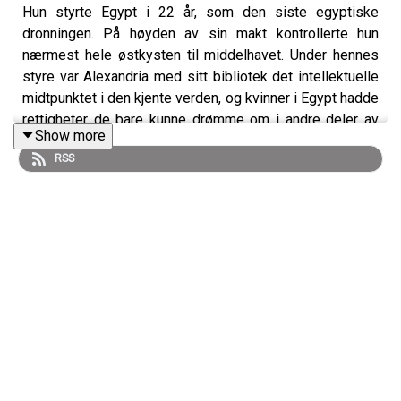
Hun styrte Egypt i 22 år, som den siste egyptiske
dronningen. På høyden av sin makt kontrollerte hun
nærmest hele østkysten til middelhavet. Under hennes
styre var Alexandria med sitt bibliotek det intellektuelle
midtpunktet i den kjente verden, og kvinner i Egypt hadde
rettigheter de bare kunne drømme om i andre deler av
Show more
verden. Etter Kleopatra skulle ikke Egypt få uavhengighet
RSS
før i det 20. århundre.
Ettertiden har malt et bilde av henne som en farlig
forførersk kvinne som brukte seksualitet og list til å
undergrave det romerske imperiet, men er dette bildet
riktig?
I denne serien ser jeg nærmere på hva vi vet om denne
egyptiske dronningen, viss navn fremdeles lever i beste