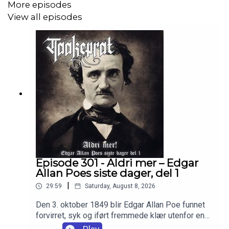
More episodes
velgående flere tusen år etter hennes død.
View all episodes
https://www.patreon.com/taakeprat
https://www.taakeprat.com
Episode 301 - Aldri mer – Edgar
Allan Poes siste dager, del 1
|
29:59
Saturday, August 8, 2026
Den 3. oktober 1849 blir Edgar Allan Poe funnet
forvirret, syk og iført fremmede klær utenfor en
taverna i Baltimore. Fire dager senere er han død,