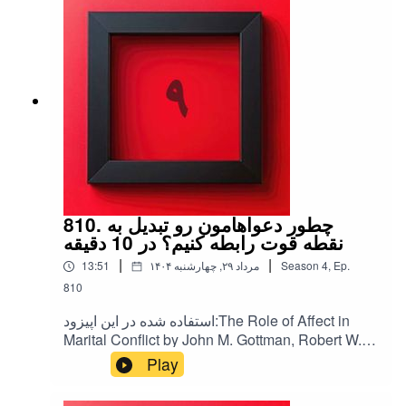
810. چطور دعواهامون رو تبدیل به
نقطه قوت رابطه کنیم؟ در 10 دقیقه
|
|
13:51
۱۴۰۴ مرداد ۲۹, چهارشنبه
Season
4
,
Ep.
810
استفاده شده در این اپیزود:The Role of Affect in
Marital Conflict by John M. Gottman, Robert W.
Levenson, 1992A Blueprint for the Predictable
Play
Failure of Marital Conflict Resolution by John M.
Gottman, 1994