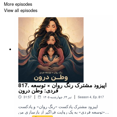
More episodes
View all episodes
817. اپیزود مشترک رنگ روان × توسعه
فردی: وطن درون
|
|
31:57
۱۴۰۵ تیر ۲۴, چهارشنبه
Season
4
,
Ep.
817
اپیزود مشترک پادکست «رنگ‌ روان» و پادکست
«توسعه فردی» به یک ر‌وایت فراگیر از بازسازی من