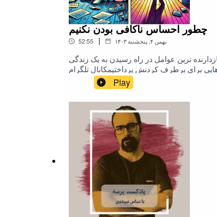
چطور احساس ناکافی بودن نکنیم
|
52:55
۱۴۰۳ بهمن ۴, پنجشنبه
زدارنده ترین عوامل در راه رسیدن به یک زندگی
هایی برای برطرف کردنش پرداختیمکانال تلگرام
ما:telegram.me/MasirPodcastمقاله های استفاده شده در این اپیزود1. Festinger, L. (1954). A Theory of Social Comparison Processes. Human
Play
Relations.2. Neff, K. D. (2003). Self-Comp
E. P. (2011). Flourish: A Visionary New U
Narcissism Epidemic: Living in the Age of E