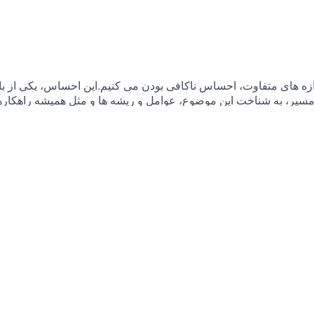
دازه های متفاوت، احساس ناکافی بودن می کنیم.این احساس، یکی از با
از مسیر، به شناخت این موضوع، عوامل و ریشه ها و مثل همیشه راهکار
assion: An Alternative Conceptualization of a Healthy Attitude 
nderstanding of Happiness and Well-being. Free Press.4. Twenge
ntitlement. Free Press.