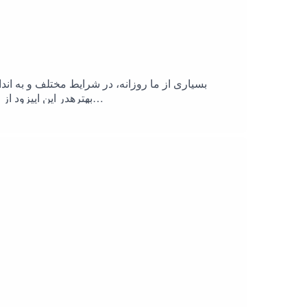
بسیاری از ما روزانه، در شرایط مختلف و به ان
بهترهدر این اپیزود 
Toward Oneself. Self and Identity.3. Seligman, M.
, J. M., & Campbell, W. K. (2010). The