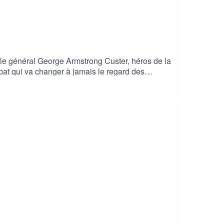
 le général George Armstrong Custer, héros de la
t qui va changer à jamais le regard des
 note !Ça s'est passé un... le #podcast