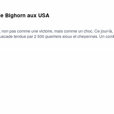
ttle Bighorn aux USA
, non pas comme une victoire, mais comme un choc. Ce jour-là,
cade tendue par 2 500 guerriers sioux et cheyennes. Un comba
le podcast, n'oubliez pas de nous laisser un commentaire ou une
ué