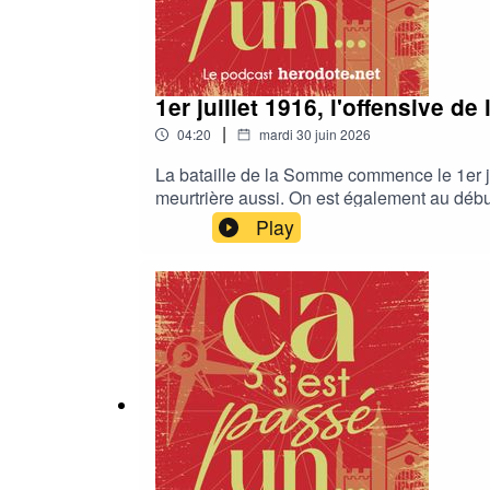
1er juillet 1916, l'offensive d
|
04:20
mardi 30 juin 2026
La bataille de la Somme commence le 1er jui
meurtrière aussi. On est également au déb
nous laisser un commentaire ou une note 
Play