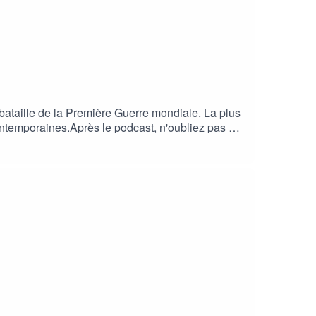
 bataille de la Première Guerre mondiale. La plus
ntemporaines.Après le podcast, n'oubliez pas de
r Thomas Prongué #WW1 #Somme #tanks