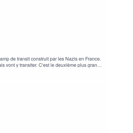
camp de transit construit par les Nazis en France.
is vont y transiter. C'est le deuxième plus grand
te !Ça s'est passé un... le #podcast