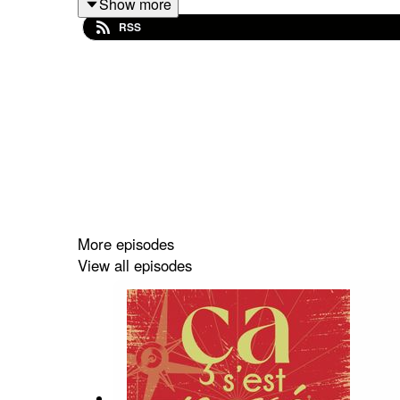
Show more
Ça s'est passé un... le #podcast d'Herodote.net
RSS
More episodes
View all episodes