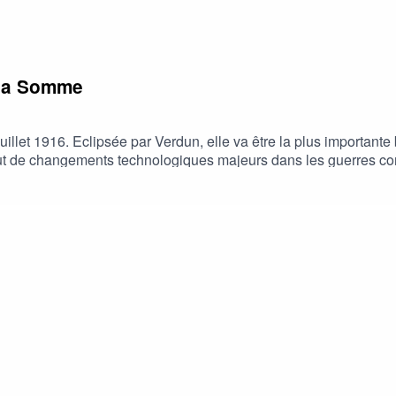
e la Somme
llet 1916. Eclipsée par Verdun, elle va être la plus importante
ut de changements technologiques majeurs dans les guerres co
!Ça s'est passé un... le #podcast d'Herodote.net raconté pa