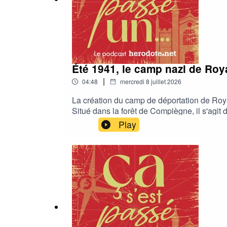
Été 1941, le camp nazi de Ro
|
04:48
mercredi 8 juillet 2026
La création du camp de déportation de Royall
Situé dans la forêt de Compiègne, il s'agit 
camp d’internement après Drancy.Après le p
Play
d'Herodote.net raconté par Thomas Prong