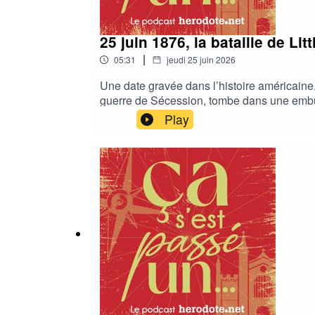
25 juin 1876, la bataille de Li
|
05:31
jeudi 25 juin 2026
Une date gravée dans l’histoire américaine
guerre de Sécession, tombe dans une embus
Américains sur l’Ouest de leur pays.Après 
Play
d'Herodote.net raconté par Thomas Prong