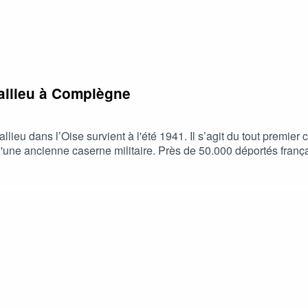
yallieu à Compiègne
ieu dans l’Oise survient à l'été 1941. Il s’agit du tout premier 
d'une ancienne caserne militaire. Près de 50.000 déportés frança
odcast, n'oubliez pas de nous laisser un commentaire ou une no
ué #Royallieu #Oise #secondeguerremondiale