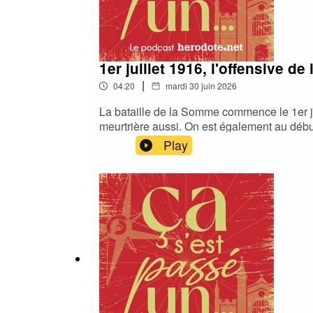
1er juillet 1916, l'offensive d
|
04:20
mardi 30 juin 2026
La bataille de la Somme commence le 1er jui
meurtrière aussi. On est également au déb
nous laisser un commentaire ou une note 
Play