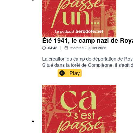
Été 1941, le camp nazi de Ro
|
04:48
mercredi 8 juillet 2026
La création du camp de déportation de Royall
Situé dans la forêt de Compiègne, il s'agit 
camp d’internement après Drancy.Après le p
Play
d'Herodote.net raconté par Thomas Prong