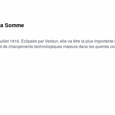
e la Somme
llet 1916. Eclipsée par Verdun, elle va être la plus importante
ut de changements technologiques majeurs dans les guerres co
!Ça s'est passé un... le #podcast d'Herodote.net raconté pa