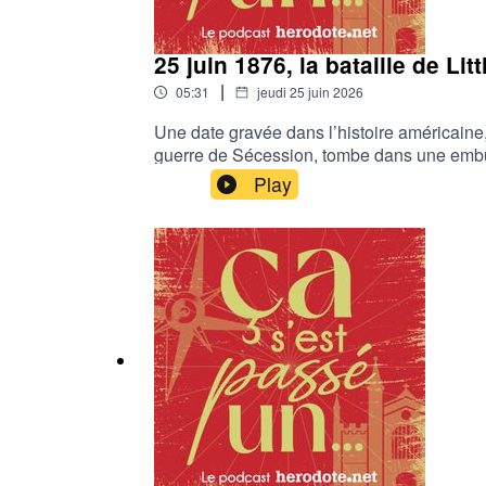
25 juin 1876, la bataille de Li
|
05:31
jeudi 25 juin 2026
Une date gravée dans l’histoire américaine
guerre de Sécession, tombe dans une embus
Américains sur l’Ouest de leur pays.Après 
Play
d'Herodote.net raconté par Thomas Prong