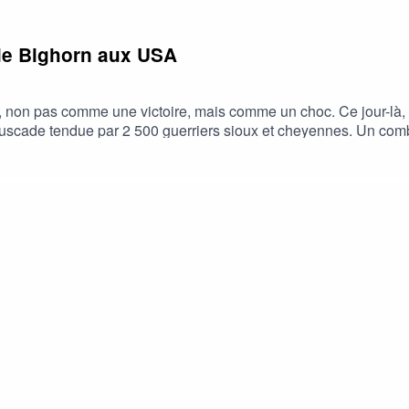
ttle Bighorn aux USA
, non pas comme une victoire, mais comme un choc. Ce jour-là,
cade tendue par 2 500 guerriers sioux et cheyennes. Un comba
le podcast, n'oubliez pas de nous laisser un commentaire ou une
ué