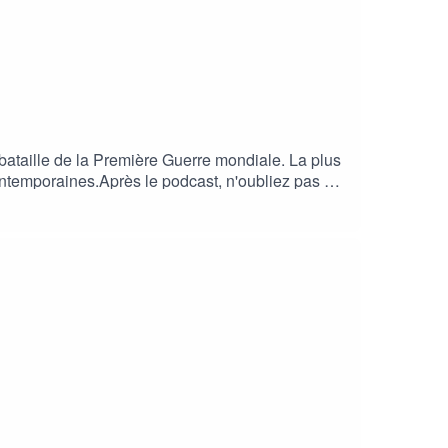
 bataille de la Première Guerre mondiale. La plus
ntemporaines.Après le podcast, n'oubliez pas de
r Thomas Prongué #WW1 #Somme #tanks