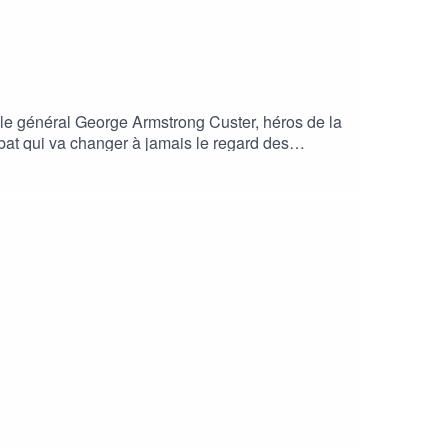
 le général George Armstrong Custer, héros de la
t qui va changer à jamais le regard des
 note !Ça s'est passé un... le #podcast