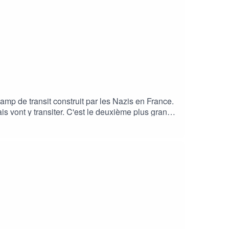
camp de transit construit par les Nazis en France.
is vont y transiter. C'est le deuxième plus grand
te !Ça s'est passé un... le #podcast