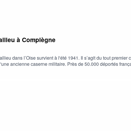
yallieu à Compiègne
ieu dans l’Oise survient à l'été 1941. Il s’agit du tout premier 
d'une ancienne caserne militaire. Près de 50.000 déportés frança
odcast, n'oubliez pas de nous laisser un commentaire ou une no
ué #Royallieu #Oise #secondeguerremondiale