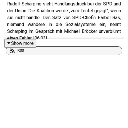
Rudolf Scharping sieht Handlungsdruck bei der SPD und
der Union: Die Koalition werde „zum Teufel gejagt", wenn
sie nicht handle. Den Satz von SPD-Chefin Bärbel Bas,
niemand wandere in die Sozialsysteme ein, nennt
Scharping im Gespräch mit Michael Bröcker unverblümt
einen Fehler. [06:03]
Show more
Altkanzler Gerhard Schröder soll im Ukraine-Krieg
RSS
vermitteln, wenn es nach Wladimir Putin geht. Warum
bringt der russische Präsident überhaupt einen
Vermittler ins Gespräch? Wäre Schröder der richtige
Mann? [01:46]
Die DHL Group hat im vergangenen Jahr operativ 6,1
Milliarden Euro verdient – trotz der Spannungen im
Welthandel. CEO Tobias Meyer ist davon überzeugt,
dass die Strategie aufgeht, auf regionale Teams zu
setzen: „Das funktioniert deshalb, weil wir uns auch ganz
bewusst entschlossen haben, nicht alles zu