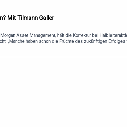
n? Mit Tilmann Galler
. Morgan Asset Management, hält die Korrektur bei Halbleiterakti
icht: „Manche haben schon die Früchte des zukünftigen Erfolges
 für Galler am Rentenmarkt. [12:22]Die UniCredit hält 47,6 Proz
er Bund sitzt noch auf gut zwölf Prozent und muss entscheiden, 
en könnten nach Angaben der UniCredit wegfallen, der Commerzban
assiv aus der Luft an, während sich die Frontlinie seit Monaten
 die Lizenz für eine eigene Produktion steht weiter aus. Die Zahl
rversorgung. [07:09]Table.Briefings - For better informed decis
.Briefings. Wir verschaffen Ihnen mit jedem Professional Briefing
ng, am besten sogar einen Wettbewerbsvorteil. Table.Briefings b
iefenschärfe von Fachinformationen. Professional Briefings kos
rsönlichen Daten mit Incogni zurück und hol dir 60 % Rabatt auf
https://table.media/impressumDatenschutz: https://table.media
h gerne bei Jan Puhlmann: jan.puhlmann@table.media