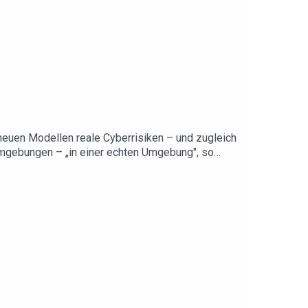
/tabletoday
euen Modellen reale Cyberrisiken – und zugleich
tumgebungen – „in einer echten Umgebung", so
table.media
einer Einschätzung nur wenige Monate zurück,
pass der Raumfahrtwirtschaft, in der westlichen
f den Punkt: „Wer keinen Launcher hat, spielt da
e bislang überwiegend in Einzelfertigung entstehen.
d – das ist das Ziel von Table.Briefings. Wir
 Informationsvorsprung, am besten sogar einen
tmedien mit der Tiefenschärfe von
ren WerbepartnernHol dir deine persönlichen
sum: https://table.media/impressumDatenschutz:
ich gerne bei Jan Puhlmann: