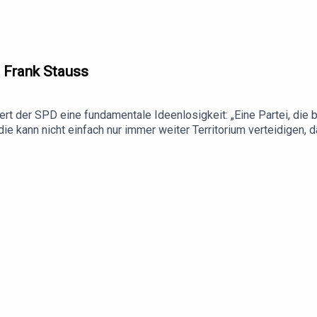
t Frank Stauss
t der SPD eine fundamentale Ideenlosigkeit: „Eine Partei, die b
e kann nicht einfach nur immer weiter Territorium verteidigen, 
ivorsitz von den Regierungsämtern zu entkoppeln, und nennt den f
zeugendste Figur für einen künftigen Bundestagswahlkampf. [13
ur Sicherheitsarchitektur Deutschlands auf. Sachsens Innenmini
nicht mehr in einer abstrakten Gefährdungslage." Schuster forde
 sei auch, die Bundespolizei um eine paramilitärische Kompone
fings - For better informed decisions.Sie entscheiden besser, wei
mit jedem Professional Briefing, mit jeder Analyse und mit jede
Table.Briefings bietet „Deep Journalism“, wir verbinden den Qua
ssional Briefings kostenlos kennenlernen: table.media/testenHi
hol dir 60 % Rabatt auf ein Jahresabo: https://incogni.com/tabl
 https://table.media/datenschutzerklaerungBei Interesse an A
e.media