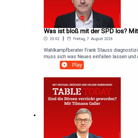
jan.puhlmann@table.media
Was ist bloß mit der SPD los? Mi
|
25:02
Freitag, 7. August 2026
Wahlkampfberater Frank Stauss diagnostizier
muss sich was Neues einfallen lassen und di
verliert." Stauss plädiert dafür, den Parte
Play
Alexander Schweitzer als die derzeit über
Leipzig/Halle wirft grundsätzliche Fragen z
unmissverständliche Konsequenz: „Wir sind 
Befugnisse bekommen soll. Eine Möglichkeit
Nationalen Sicherheitsrat. [06:28]Table.Brie
von Table.Briefings. Wir verschaffen Ihnen 
am besten sogar einen Wettbewerbsvorteil. 
Tiefenschärfe von Fachinformationen. Profe
persönlichen Daten mit Incogni zurück und 
https://table.media/impressumDatenschutz:
gerne bei Jan Puhlmann: jan.puhlmann@tabl