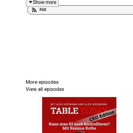
Show more
Häfen, Seewege, Verteidigung: Die Maritime 
RSS
Hauptgeschäftsführer des Verbands Deutscher Ree
liegen im Moment 50 deutsche Schiffe fest." [12:0
Table.Briefings - For better informed decisions.
Sie entscheiden besser, weil Sie besser informie
Analyse und mit jedem Hintergrundstück einen In
More episodes
verbinden den Qualitätsanspruch von Leitmedien m
View all episodes
Professional Briefings kostenlos kennenlernen:
ta
Hier geht es zu unseren Werbepartnern