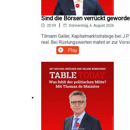
Sind die Börsen verrückt geworde
|
25:09
Donnerstag, 6. August 2026
Tilmann Galler, Kapitalmarktstratege bei J.P
real. Bei Rüstungswerten mahnt er zur Vors
Aktienmärkten wieder auf Grün gehen, hängt
Play
wenig, die BaFin hat bereits zugestimmt. D
und Standorten verlangt. Bis zu 7000 Stell
[01:53]Russland greift ukrainische Städte m
Abwehrraketen für ihre Patriot-Systeme aus,
nächste Stufe gelten Angriffe auf die Wasse
informiert sind – das ist das Ziel von Table
Hintergrundstück einen Informationsvorspru
Qualitätsanspruch von Leitmedien mit der T
es zu unseren WerbepartnernHol dir deine pe
https://incogni.com/tabletodayImpressum: 
Werbung in diesem Podcast melden Sie sic