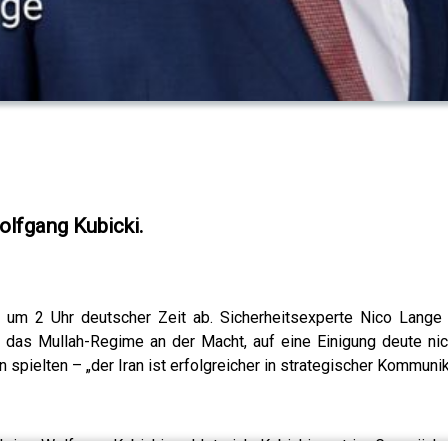
olfgang Kubicki.
um 2 Uhr deutscher Zeit ab. Sicherheitsexperte Nico Lange s
se das Mullah-Regime an der Macht, auf eine Einigung deute n
 spielten – „der Iran ist erfolgreicher in strategischer Kommunika
rige Wolfgang Kubicki meldet sich. Kubicki sagt im Gespräch mi