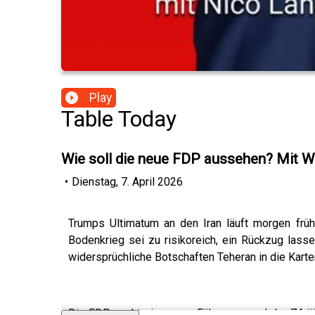
Play
Table Today
Wie soll die neue FDP aussehen? Mit W
•
Dienstag, 7. April 2026
Trumps Ultimatum an den Iran läuft morgen früh 
Bodenkrieg sei zu risikoreich, ein Rückzug las
widersprüchliche Botschaften Teheran in die Karten
Die FDP sucht eine neue Führung – und der 74-jäh