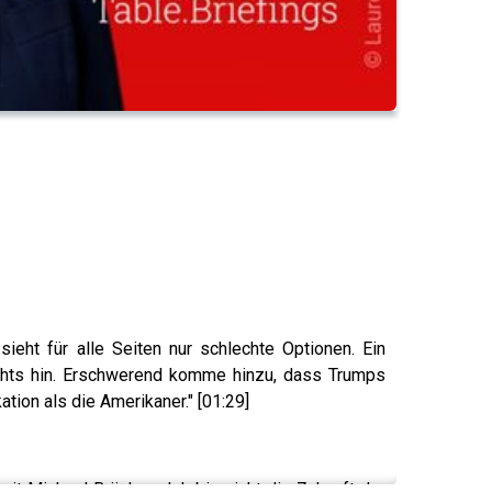
ieht für alle Seiten nur schlechte Optionen. Ein
ichts hin. Erschwerend komme hinzu, dass Trumps
tion als die Amerikaner." [01:29]
t Michael Bröcker: „Ich bin nicht die Zukunft der