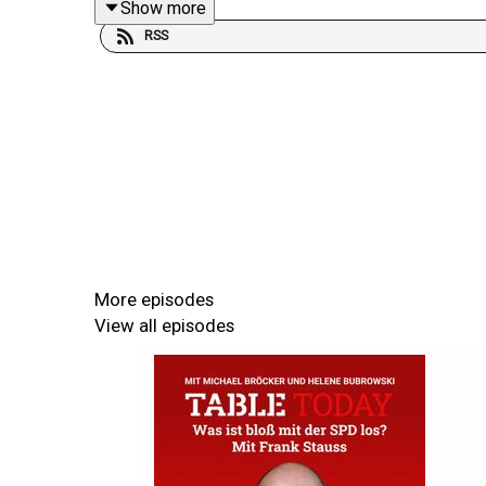
Show more
FDP, aber ich will alles dafür tun, dass die Pa
RSS
verschaffen kann: „Die Frage ist, und das müssen 
[09:39]
Hier geht es zur Anmeldung für den Space.Table
Table Briefings - For better informed decisions.
More episodes
View all episodes
Sie entscheiden besser, weil Sie besser informie
Analyse und mit jedem Hintergrundstück einen In
verbinden den Qualitätsanspruch von Leitmedien m
Professional Briefings kostenlos kennenlernen:
ta