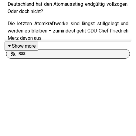
Deutschland hat den Atomausstieg endgültig vollzogen.
Oder doch nicht?
Die letzten Atomkraftwerke sind längst stillgelegt und
werden es bleiben – zumindest geht CDU-Chef Friedrich
Merz davon aus.
Show more
Malte Kreutzfeldt vom Climate.Table erklärt, warum er
RSS
einen Wiedereinstieg oder den Neubau von
Atomreaktoren für ökonomisch und praktisch kaum
umsetzbar hält.
Der britische Premierminister Keir Starmer hat
möglicherweise Friedrich Merz nach London eingeladen.
Offiziell ist die Einladung nicht bestätigt, weshalb unklar
bleibt, ob Merz während des Wahlkampfs tatsächlich
nach Großbritannien reist.