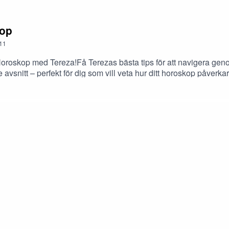
kop
11
 Horoskop med Tereza!Få Terezas bästa tips för att navigera g
vsnitt – perfekt för dig som vill veta hur ditt horoskop påverk
ovik@High_coast_astrology