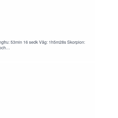
ngfru: 53min 16 sedk Våg: 1h5m28s Skorpion:
och