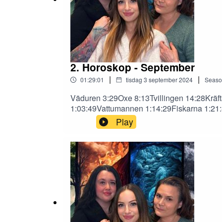
2. Horoskop - September
|
|
01:29:01
tisdag 3 september 2024
Seaso
Väduren 3:29Oxe 8:13Tvillingen 14:28Krä
1:03:49Vattumannen 1:14:29Fiskarna 1:21:39
på highcoastastrology@gmail.comeller kon
Play