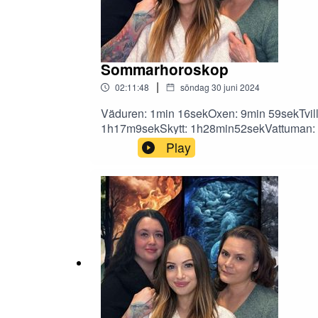
Sommarhoroskop
|
02:11:48
söndag 30 juni 2024
Väduren: 1min 16sekOxen: 9min 59sekTvill
1h17m9sekSkytt: 1h28min52sekVattuman: 1
Facebook!@Elementenpodcast@Norrsken.
Play