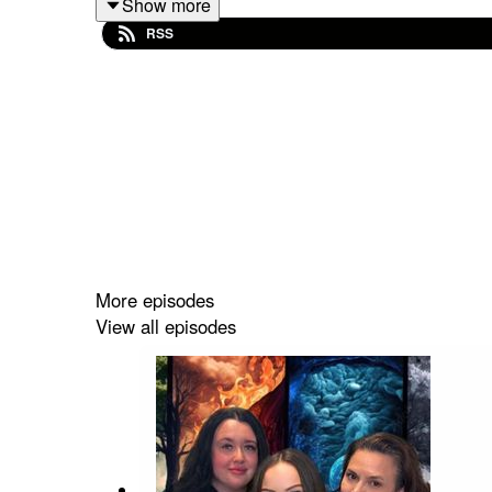
Show more
@Elementenpodcast
RSS
@Norrsken.ovik
@High_coast_astrology
More episodes
View all episodes