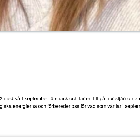
g 2 med vårt september-försnack och tar en titt på hur stjärnorn
ogiska energierna och förbereder oss för vad som väntar i septe