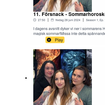
11. Försnack - Sommarhoros
|
|
27:50
fredag 28 juni 2024
Season
1
,
Ep.
I dagens avsnitt dyker vi ner i sommarens
magisk sommar!Missa inte detta spännande a
Facebook!@Elementenpodcast@Norrsken.
Play