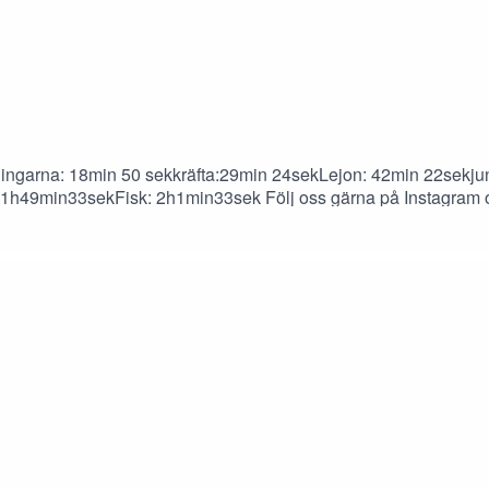
ingarna: 18min 50 sekkräfta:29min 24sekLejon: 42min 22sekju
h49min33sekFisk: 2h1min33sek Följ oss gärna på Instagram 
ovik@High_coast_astrology