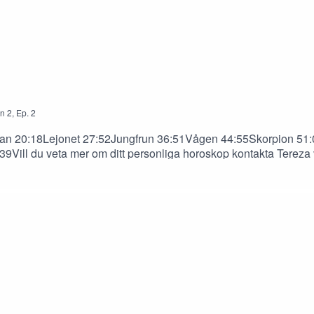
n
2
,
Ep.
2
ftan 20:18Lejonet 27:52Jungfrun 36:51Vågen 44:55Skorpion 51
Vill du veta mer om ditt personliga horoskop kontakta Tereza 
takta henne via instagram high_coast_astrology