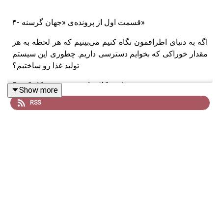
۴- قسمت اول از پرونده‌ی «جهان گرسنه»
اگه به دنیای اطرافمون نگاه کنیم می‌بینیم که هر لحظه به هر
مقدار خوراکی که بخوایم دسترسی داریم. چطوری این سیستم
تولید غذا رو ساختیم؟
با مشکلات این سیستم چه‌کار کنیم؟
Show more
RSS
منابع:
How to Feed the World
- History and Future of Food by
Vaclav Smil 2025
Guns, Germs, and Steel
: The Fates of Human Societies
by Jared Diamond 1999