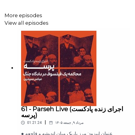
The Big Ratchet
: How Humanity Thrives in the Face of
Natural Crisis by Ruth DeFries 2014
More episodes
View all episodes
رو دنبال کنید!
کانال یوتویوب پرسه
61 - Parseh Live (اجرای زنده پادکست
پرسه)
|
01:21:24
۱۴۰۵ مرداد ۹, جمعه
● عنوان اپیزود: مرز باریک میان اندیشه و فاجعه