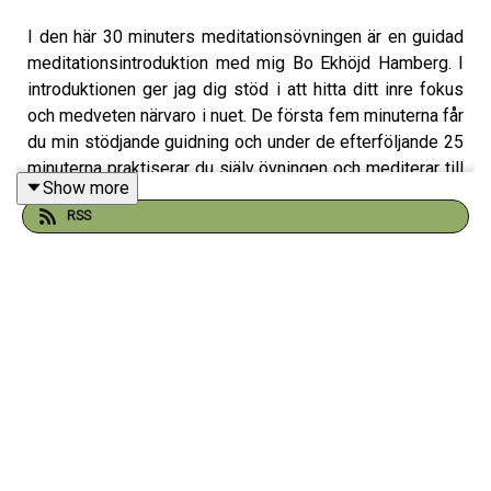
I den här 30 minuters meditationsövningen är en guidad
meditationsintroduktion med mig Bo Ekhöjd Hamberg. I
introduktionen ger jag dig stöd i att hitta ditt inre fokus
och medveten närvaro i nuet. De första fem minuterna får
du min stödjande guidning och under de efterföljande 25
minuterna praktiserar du själv övningen och mediterar till
Show more
ljudet av tibetanska klangskålar och av tibetanska munkar
RSS
som reciterar mantrat
Aum OHM
. Meditationen avslutas
med ett skarpt klingande tingsha ljud som tar dig ur ditt
meditativa tillstånd. Första gången du hör tingsha
klangen kan du bli överaskad särskilt om du kommit
riktigt djupt in i din meditation men efter ett par
meditationer blir du van vid ljudet.
Mantrat
Aum OHM
används under meditation, yoga och
sång, och det symboliserar föreningen av sinne, kropp