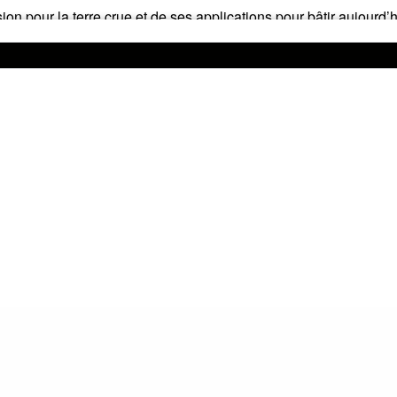
ion pour la terre crue et de ses applications pour bâtir aujourd’
comme la bauge, le pisé, le torchis ou la brique de terre crue
tions que ce soit en neuf ou en rénovation comme par exemple 
ns.
rès pertinent lorsqu’on recherche du confort, de la sobriété et de 
er-alp.bzh/