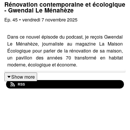
Rénovation contemporaine et écologique
- Gwendal Le Ménahèze
Ep.
45
•
vendredi 7 novembre 2025
Dans ce nouvel épisode du podcast, je reçois Gwendal
Le Ménahèze, journaliste au magazine La Maison
Écologique pour parler de la rénovation de sa maison,
un pavillon des années 70 transformé en habitat
moderne, écologique et économe.
Show more
RSS
Gwendal a rénové un pavillon des années 70 avec
l’ambition d’en faire une maison contemporaine,
confortable, économe et écologique.
Surtout il a voulu démontrer que rénover de façon éco-
responsable n’était pas réservé aux clients fortunés ni
aux activistes convaincus.