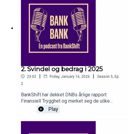
Aanes
2. Svindel og bedrag i 2025
|
|
23:02
Friday, January 16, 2026
Season
5
,
Ep.
2
BankShift har dekket DNBs årlige rapport
Finansiell Trygghet og merket seg de ulike
trendene fra året som gikk – og hva vi bør være
Play
på vakt ovenfor i året som kommer.Falske
reklameplakater, KI-Braathen og ansatte på
innsiden er noen av stikkordene. I studio:
journalister Martin Fuglseth Kolden og Lise