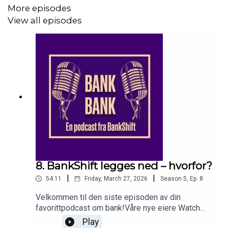
More episodes
View all episodes
Teknisk ansvarlig: journalist Lise Aanes.
8. BankShift legges ned – hvorfor?
|
|
54:11
Friday, March 27, 2026
Season
5
,
Ep.
8
Velkommen til den siste episoden av din
favorittpodcast om bank!Våre nye eiere Watch
Media har besluttet å legge ned BankShift-
Play