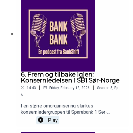
tatt de mest kreative grepene.Med journalister
Lise Aanes, Martin Fuglseth Kolden og Sebastian
HolsenProdusent: Lise Aanes
6. Frem og tilbake igjen:
Konsernledelsen i SB1 Sør-Norge
|
|
14:43
Friday, February 13, 2026
Season
5
,
Ep.
6
I en større omorganisering slankes
konsernledergruppen til Sparebank 1 Sør-
Norge fra 13 til seks medlemmer, pluss to som
Play
skal rapportere direkte til konsernsjef og styre.Vi
diskuterer hva det betyr for bankens strategi,