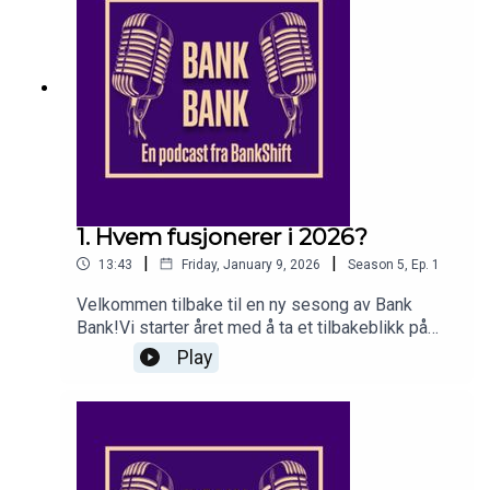
AanesProdusent: Lise Aanes
1. Hvem fusjonerer i 2026?
|
|
13:43
Friday, January 9, 2026
Season
5
,
Ep.
1
Velkommen tilbake til en ny sesong av Bank
Bank!Vi starter året med å ta et tilbakeblikk på
fusjonsåret 2025 og kikker samtidig inn i det nye
Play
året: hvem kan bli neste par ut i fusjonsdansen?I
studio: journalister Sebastian Holsen, Lise Aanes
og Martin Fuglseth KoldenProdusent: Lise Aanes