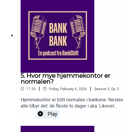
spesielt innen bedriftsmarkedet.I studio:
Journalister Martin Fuglseth Kolden og Sebastian
HolsenProdusent: Magnus P. Harnes
5. Hvor mye hjemmekontor er
normalen?
|
|
17:20
Friday, February 6, 2026
Season
5
,
Ep.
5
Hjemmekontor er blitt normalen i bankene. Nesten
alle tilbyr det: de fleste to dager i uka. Likevel
strammer flere inn. Hvorfor? I denne episoden går
Play
vi gjennom tallene, bankenes ulike praksiser og
konflikten som nå vokser fram mellom
fleksibilitet og kultur. Er hjemmekontor et