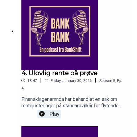
konkurransefortrinn – eller en risiko for lojalitet,
samarbeid og arbeidsmiljø?I studio: journalister
Martin Fuglseth Kolden, Lise Aanes og Sebastian
HolsenProdusent: Lise Aanes
4. Ulovlig rente på prøve
|
|
18:47
Friday, January 30, 2026
Season
5
,
Ep.
4
Finansklagenemnda har behandlet en sak om
rentejusteringer på standardvilkår for flytende
boliglån, og flertallet landet på
Play
forbrukersiden.Saken har paralleller til Island, der
EFTA-domstolen ga en rådgivende uttalelse om
urimelighet, men islandske foretak fikk medhold i