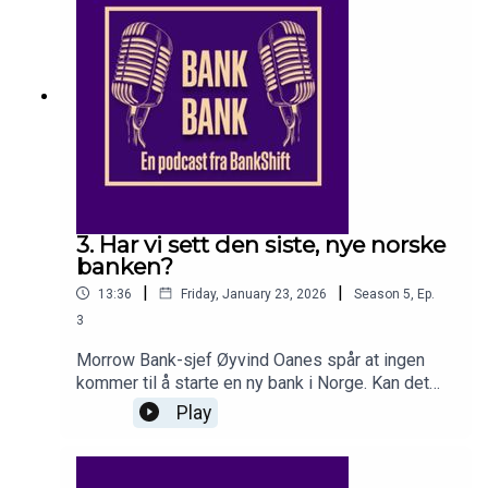
høyesterett – i Norge kan dette bli starten på en
rettslig avklaring.I studio: journalister Lise Aanes,
Martin Fuglseth Kolden og Sebastian
HolsenProdusent: Lise Aanes
3. Har vi sett den siste, nye norske
banken?
|
|
13:36
Friday, January 23, 2026
Season
5
,
Ep.
3
Morrow Bank-sjef Øyvind Oanes spår at ingen
kommer til å starte en ny bank i Norge. Kan det
stemme? Redaksjonen ser til både fortiden og
Play
fremtiden for å gjette hvor bank-Norge er på vei.I
studio: journalister Martin Fuglseth Kolden, Lise
Aanes og Jörgen SkjelsbækProdusent: Lise