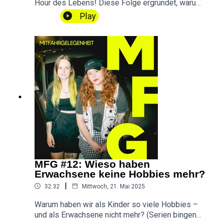
Hour des Lebens! Diese Folge ergründet, warum
sich zwischen Mitte 20 und Ende 30 so vieles
Play
gleichzeitig staut (es ist nicht deine Schuld!) –
und wie du wieder Luft zum Atmen findest.Bitte
nehmt an meiner kleinen UMFRAGE teil:
umfrage.sindwirendlichda.de(Dauert nur 5
Minuten und macht diesen Podcast besser!)
DANKE ❤️📱 SWED auf Instagram📱 SWED auf
TikTok💌 Ihr habt eine Frage, einen Wunsch oder
Feedback? Schreibt
mir!hallo@sindwirendlichda.deIntro & Outro by
Konstantin IhlenfeldMusik by slip.stream
MFG #12: Wieso haben
Erwachsene keine Hobbies mehr?
|
32:32
Mittwoch, 21. Mai 2025
Warum haben wir als Kinder so viele Hobbies –
und als Erwachsene nicht mehr? (Serien bingen