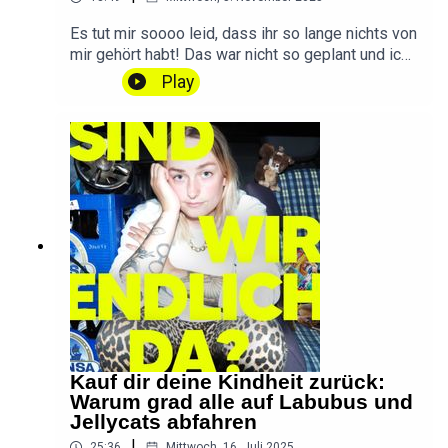
TikTok💌 Ihr habt eine Frage, einen Wunsch oder
Feedback? Schreibt
Es tut mir soooo leid, dass ihr so lange nichts von
mir!hallo@sindwirendlichda.deOutro by
mir gehört habt! Das war nicht so geplant und ich
Konstantin Ihlenfeld
gelobe Besserung! Aber ich hab auch eine gute
Play
Ausrede ... Bitte nehmt an meiner kleinen
UMFRAGE teil:
umfrage.sindwirendlichda.de(Dauert nur 5
Minuten und macht diesen Podcast besser!)
DANKE ❤️📱 SWED auf Instagram📱 SWED auf
TikTok💌 Ihr habt eine Frage, einen Wunsch oder
Feedback? Schreibt
mir!hallo@sindwirendlichda.deIntro & Outro by
Konstantin Ihlenfeld
Kauf dir deine Kindheit zurück:
Warum grad alle auf Labubus und
Jellycats abfahren
|
25:36
Mittwoch, 16. Juli 2025