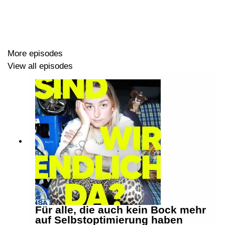
Artikel vom "New York Magazine":
https://nymag.com/news/features/high-school-2013-1/
Song von Echosmith:
https://www.youtube.com/watch?
v=SSCzDykng4g
More episodes
View all episodes
🎶 Intro & Outro:
Konstantin Ihlenfeld
Für alle, die auch kein Bock mehr
auf Selbstoptimierung haben