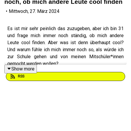
noch, ob mich andere Leute cool finden
•
Mittwoch, 27. März 2024
Es ist mir sehr peinlich das zuzugeben, aber ich bin 31
und frage mich immer noch ständig, ob mich andere
Leute cool finden. Aber was ist denn überhaupt cool?
Und warum fühle ich mich immer noch so, als würde ich
zur Schule gehen und von meinen Mitschüler*innen
gemocht werden wollen?
Show more
RSS
Quellen:
Studie “Was ist cool?”:
https://www.alltagsforschung.de/macht-menschen-und-
produkte-cool/
https://www.researchgate.net/publication/264860821_W