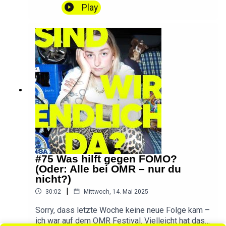
ist kein Hobby!!!! 🥲) Ivy und ich machen uns auf
Play
die Suche nach einem Hobby für mich, für uns, für
Pärchen. Bitte nehmt an meiner kleinen UMFRAGE
teil: umfrage.sindwirendlichda.de(Dauert nur 5
Minuten und macht diesen Podcast besser!)
DANKE ❤️📱 SWED auf Instagram📱 SWED auf
TikTok💌 Ihr habt eine Frage, einen Wunsch oder
Feedback? Schreibt
mir!hallo@sindwirendlichda.deIntro & Outro by
Konstantin Ihlenfeld
#75 Was hilft gegen FOMO?
(Oder: Alle bei OMR – nur du
nicht?)
|
30:02
Mittwoch, 14. Mai 2025
Sorry, dass letzte Woche keine neue Folge kam –
ich war auf dem OMR Festival. Vielleicht hat das