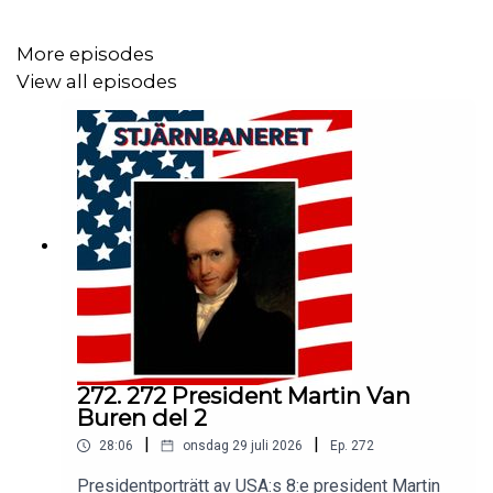
Betyg: Ge gärna podden betyg på iTunes!
More episodes
View all episodes
Följ podden: Facebook (facebook.com/stjarnbaneret),
twitter (@stjarnbaneret), Instagram (@stjarnbaneret)
Kontakt:
stjarnbaneret@gmail.com
Litteratur:
- The Glorious Cause, Robert Middlekauf
- Empire of Liberty, Gordon Wood
272. 272 President Martin Van
Buren del 2
- The Creation of the American Repbulic, 1776-1787,
|
|
28:06
onsdag 29 juli 2026
Ep.
272
Gordon Wood
Presidentporträtt av USA:s 8:e president Martin