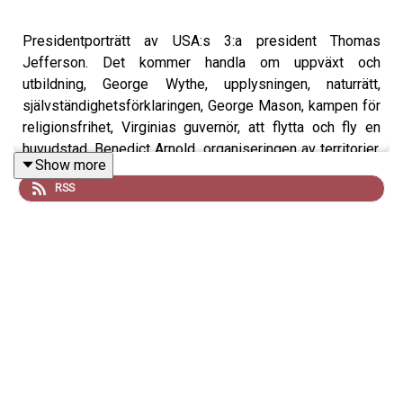
Presidentporträtt av USA:s 3:a president Thomas
Jefferson. Det kommer handla om uppväxt och
utbildning, George Wythe, upplysningen, naturrätt,
självständighetsförklaringen, George Mason, kampen för
religionsfrihet, Virginias guvernör, att flytta och fly en
huvudstad, Benedict Arnold, organiseringen av territorier,
Show more
Notes on the state of Virginia och diplomat i Paris.
RSS
Bild: Porträtt av Jefferson och kollegorna i kommittén för
självständighetsförklaringen 1776. Källa: Wikipedia
Prenumerera: Glöm inte att prenumerera på podcasten!