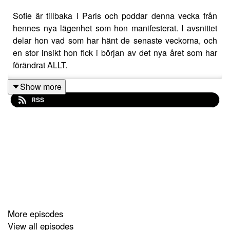
Sofie är tillbaka i Paris och poddar denna vecka från
hennes nya lägenhet som hon manifesterat. I avsnittet
delar hon vad som har hänt de senaste veckorna, och
en stor insikt hon fick i början av det nya året som har
förändrat ALLT.
Show more
RSS
Connecta med Sofie:
– Mail: sofie@sofiewiberg.se
– Hemsida:
https://sofiewiberg.se/
– Instagram:
https://www.instagram.com/sofiewiberg/
More episodes
View all episodes