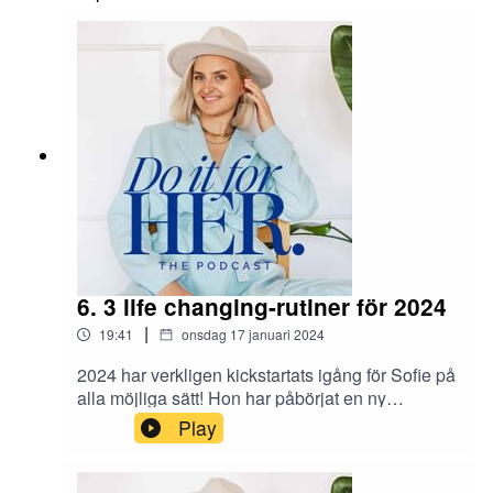
6. 3 life changing-rutiner för 2024
|
19:41
onsdag 17 januari 2024
2024 har verkligen kickstartats igång för Sofie på
alla möjliga sätt! Hon har påbörjat en ny
utbildning (life changing!) och implementerat
Play
några nya rutiner som redan har gett stora
resultat, mot hennes drömmar och Future
HER.Connecta med Sofie:– Mail: