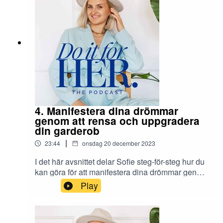
Sofie:– Mail: sofie@sofiewiberg.se–
Hemsida: https://sofiewiberg.se/–
Instagram: https://www.instagram.com/sofiewiber
g/
4. Manifestera dina drömmar
genom att rensa och uppgradera
din garderob
|
23:44
onsdag 20 december 2023
I det här avsnittet delar Sofie steg-för-steg hur du
kan göra för att manifestera dina drömmar genom
att rensa och uppgradera din garderob. Det var
Play
något som hon själv gjorde förra året och idag, ett
år senare, har så många av hennes drömmar gått
i uppfyllelse!Boka din plats till Do it for HER