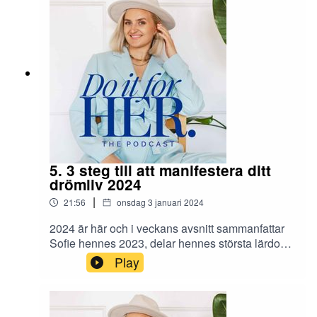
sofie@sofiewiberg.se–
Hemsida: https://sofiewiberg.se/–
Instagram: https://www.instagram.com/sofiewiber
g/
5. 3 steg till att manifestera ditt
drömliv 2024
|
21:56
onsdag 3 januari 2024
2024 är här och i veckans avsnitt sammanfattar
Sofie hennes 2023, delar hennes största lärdom
från förra året och vad hon drömmer om att
Play
manifestera det här året. Du får också ta del av
hur du kan göra för att skapa ditt bästa 2024 och
manifestera alla dina drömmar. Connecta med