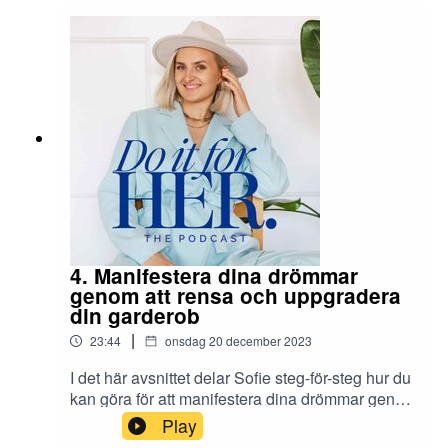
hur du kan göra för att skapa ditt bästa 2024 och
manifestera alla dina drömmar. Connecta med
Sofie:– Mail: sofie@sofiewiberg.se–
Hemsida: https://sofiewiberg.se/–
Instagram: https://www.instagram.com/sofiewiber
g/
4. Manifestera dina drömmar
genom att rensa och uppgradera
din garderob
|
23:44
onsdag 20 december 2023
I det här avsnittet delar Sofie steg-för-steg hur du
kan göra för att manifestera dina drömmar genom
att rensa och uppgradera din garderob. Det var
Play
något som hon själv gjorde förra året och idag, ett