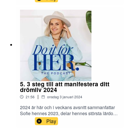
några nya rutiner som redan har gett stora
resultat, mot hennes drömmar och Future
HER.Connecta med Sofie:– Mail:
sofie@sofiewiberg.se–
Hemsida: https://sofiewiberg.se/–
Instagram: https://www.instagram.com/sofiewiber
g/
5. 3 steg till att manifestera ditt
drömliv 2024
|
21:56
onsdag 3 januari 2024
2024 är här och i veckans avsnitt sammanfattar
Sofie hennes 2023, delar hennes största lärdom
från förra året och vad hon drömmer om att
Play
manifestera det här året. Du får också ta del av