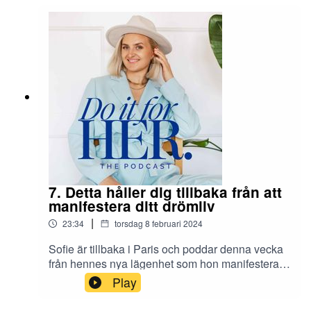
7. Detta håller dig tillbaka från att
manifestera ditt drömliv
|
23:34
torsdag 8 februari 2024
Sofie är tillbaka i Paris och poddar denna vecka
från hennes nya lägenhet som hon manifesterat. I
avsnittet delar hon vad som har hänt de senaste
Play
veckorna, och en stor insikt hon fick i början av
det nya året som har förändrat ALLT. Connecta