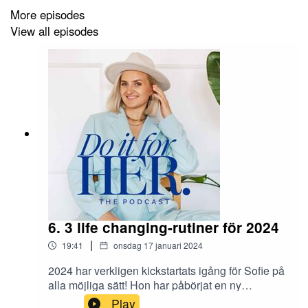
med Sofie:– Mail: sofie@sofiewiberg.se–
More episodes
Hemsida: https://sofiewiberg.se/–
View all episodes
Instagram: https://www.instagram.com/sofiewiber
g/
6. 3 life changing-rutiner för 2024
|
19:41
onsdag 17 januari 2024
2024 har verkligen kickstartats igång för Sofie på
alla möjliga sätt! Hon har påbörjat en ny
utbildning (life changing!) och implementerat
Play