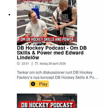
DB Hockey Podcast - Om DB
Skills & Power med Edward
Lindelöw
|
22:01
tisdag 28 april 2026
Tankar om och diskussioner runt DB Hockey
Factory’s nya koncept DB Hockey Skills & Power
tillsammans med Edward Lindelöw. Vi pratar om
Play
bakgrunden till vårt nya rum i Fabriken, om
metoderna och om vår första Skills & Power
Camp. Enjoy