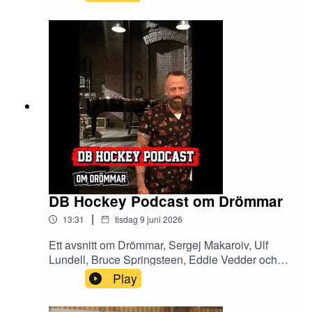
samtalet berättar AIK-ikonen om Verner Perssons
revolutionerande hockeyskola som formade
honom, resan från AIK-stjärna till livet i
Philadelphia Flyers brutala NHL-miljö och vilka
styrkor och svagheter han ser i svensk hockey i
dag.Enjoy
DB Hockey Podcast om Drömmar
|
13:31
tisdag 9 juni 2026
Ett avsnitt om Drömmar, Sergej Makaroiv, Ulf
Lundell, Bruce Springsteen, Eddie Vedder och
om att öppna dörrar.Enjoy
Play