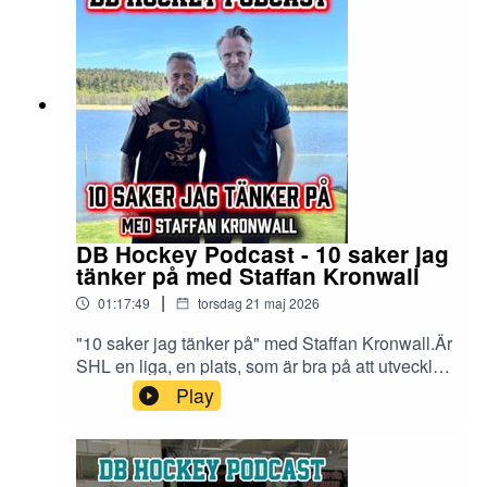
DB Hockey Podcast - 10 saker jag
tänker på med Staffan Kronwall
|
01:17:49
torsdag 21 maj 2026
"10 saker jag tänker på" med Staffan Kronwall.Är
SHL en liga, en plats, som är bra på att utveckla
unga spelare som vill förbereda sig för nästa
Play
steg? Vad ser du runt dagens skills-fokus? Ser
du Utveckling eller en överskattad industri? Vad
kommer att vara den viktigaste egenskapen hos
elitspelare år 2036?Många unga tränar mer