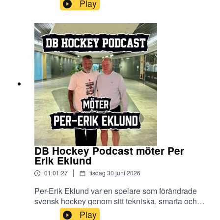
Capose through cultural transitions, serious
Play
injuries, and some of the toughest challenges a
young athlete can face. A conversation about
ambition, resilience, and becoming stronger
through adversity.Enjoy
DB Hockey Podcast möter Per
Erik Eklund
|
01:01:27
tisdag 30 juni 2026
Per-Erik Eklund var en spelare som förändrade
svensk hockey genom sitt tekniska, smarta och
kreativa spel. I det här personliga och insiktsfulla
Play