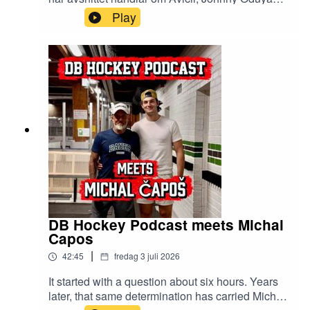
och att få med sig viktiga egenskaper för
Play
livet. Enjoy
DB Hockey Podcast meets Michal
Capos
|
42:45
fredag 3 juli 2026
It started with a question about six hours. Years
later, that same determination has carried Michal