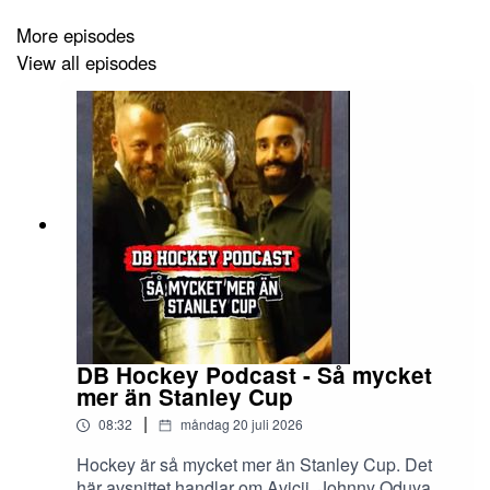
More episodes
Enjoy
View all episodes
DB Hockey Podcast - Så mycket
mer än Stanley Cup
|
08:32
måndag 20 juli 2026
Hockey är så mycket mer än Stanley Cup. Det
här avsnittet handlar om Avicii, Johnny Oduya