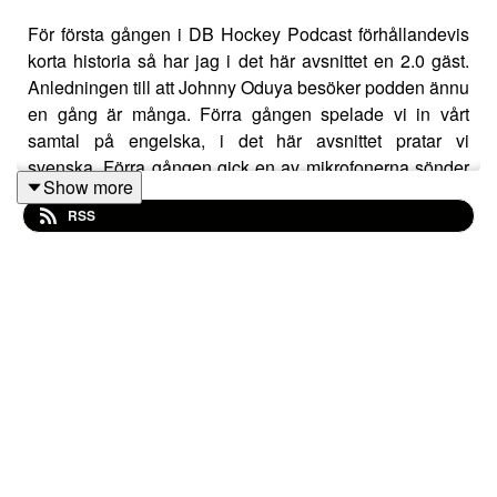
För första gången i DB Hockey Podcast förhållandevis
korta historia så har jag i det här avsnittet en 2.0 gäst.
Anledningen till att Johnny Oduya besöker podden ännu
en gång är många. Förra gången spelade vi in vårt
samtal på engelska, i det här avsnittet pratar vi
svenska. Förra gången gick en av mikrofonerna sönder
Show more
under inspelningen vilket gjorde att 50% av ljudet lät
RSS
skit. Men framförallt så har jag bjudit in Johnny igen för
att han är en så oerhört spännande, fascinerande,
intressant och engagerande person. Varje gång jag
träffar honom vill jag bara klämma ut ännu mer insikter,
tankar, kunskap och storys.
Vi pratar om Adversity och Resilience. Om att växa. Om
att söka det svåra. Motståndet. Motgångar. Om
sammanhang. Vi pratar om att vinna Stanley Cup och
mycket annat.