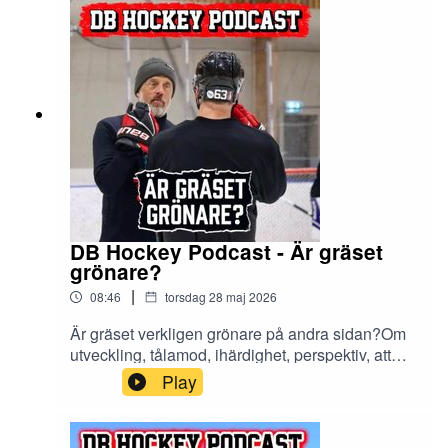
DB Hockey Podcast - Är gräset
grönare?
|
08:46
torsdag 28 maj 2026
Är gräset verkligen grönare på andra sidan?Om
utveckling, tålamod, ihärdighet, perspektiv, att
fortsätta göra jobbet och vad som egentligen
Play
finns på andra sidan staketet.Enjoy!