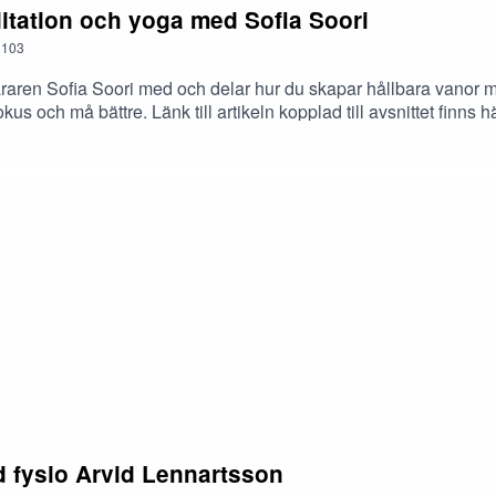
itation och yoga med Sofia Soori
103
äraren Sofia Soori med och delar hur du skapar hållbara vanor
kus och må bättre. Länk till artikeln kopplad till avsnittet finns 
lsorutin/
d fysio Arvid Lennartsson