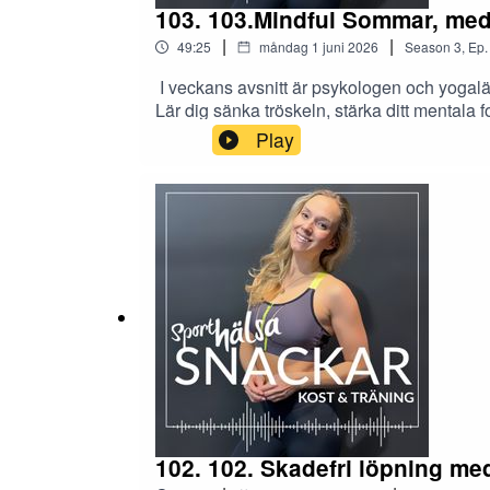
103. 103.Mindful Sommar, med
|
|
49:25
måndag 1 juni 2026
Season
3
,
Ep.
I veckans avsnitt är psykologen och yogal
Lär dig sänka tröskeln, stärka ditt mentala fo
3-nycklar-som-hjalper-dig-mot-en-hallbar-ha
Play
102. 102. Skadefri löpning me