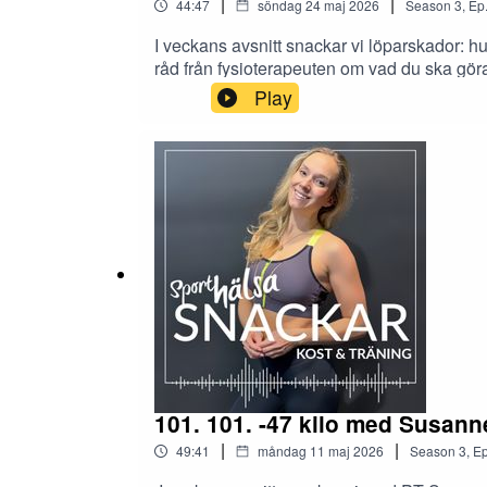
|
|
44:47
söndag 24 maj 2026
Season
3
,
Ep
I veckans avsnitt snackar vi löparskador: 
råd från fysioterapeuten om vad du ska göra
Play
101. 101. -47 kilo med Susann
|
|
49:41
måndag 11 maj 2026
Season
3
,
Ep