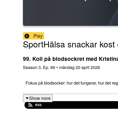
Play
SportHälsa snackar kost 
99. Koll på blodsockret med Kristi
Season
3
,
Ep.
99
•
måndag 20 april 2026
Fokus på blodsocker: hur det fungerar, hur det reg
Show more
RSS