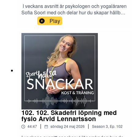
I veckans avsnitt är psykologen och yogaläraren
Sofia Soori med och delar hur du skapar hållbara
vanor med yoga och meditation samt psykologin
Play
bakom. Lär dig sänka tröskeln, stärka ditt
mentala fokus och må bättre. Länk till artikeln
kopplad till avsnittet finns här.
https://www.sporthalsa.se/artiklar/borja-yoga-3-
nycklar-som-hjalper-dig-mot-en-hallbar-
halsorutin/
102. 102. Skadefri löpning med
fysio Arvid Lennartsson
|
|
44:47
söndag 24 maj 2026
Season
3
,
Ep.
102