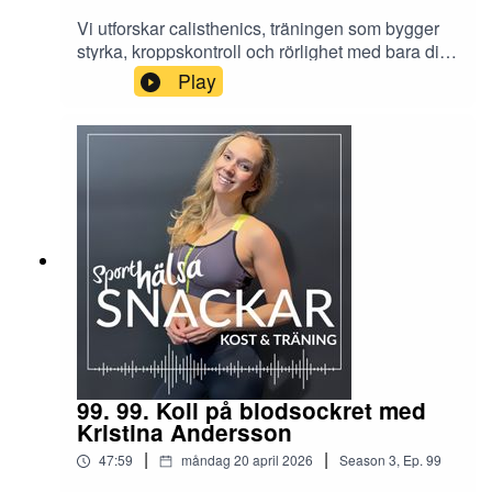
Vi utforskar calisthenics, träningen som bygger
styrka, kroppskontroll och rörlighet med bara din
egen kroppsvikt. Praktiska tips, smarta
Play
progressioner och hur du utvecklas oavsett nivå.
För att fördjupa dig mer inom Calisthenicsträning
läs vår artikel här.
https://www.sporthalsa.se/artiklar/calisthenics-
kroppsviktstraningens-konst-och-3-muscle-up-
tips/
99. 99. Koll på blodsockret med
Kristina Andersson
|
|
47:59
måndag 20 april 2026
Season
3
,
Ep.
99