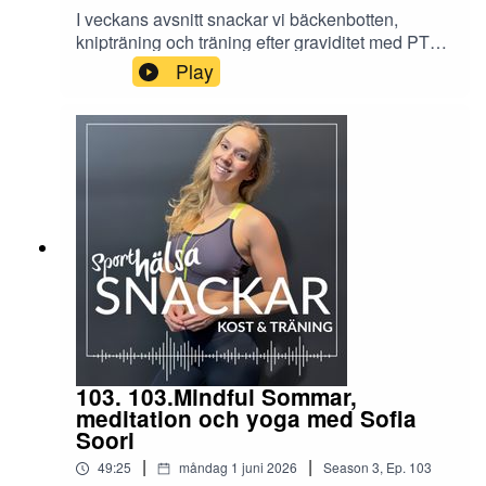
I veckans avsnitt snackar vi bäckenbotten,
knipträning och träning efter graviditet med PT
och fysioterapeut Benita. Vi går igenom vad du
Play
ska göra, hur och hur länge, för att bygga styrka
och balans postpartum. Läs mer på
www.sporthalsa.se
103. 103.Mindful Sommar,
meditation och yoga med Sofia
Soori
|
|
49:25
måndag 1 juni 2026
Season
3
,
Ep.
103