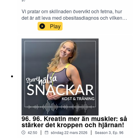
Vi pratar om skillnaden övervikt och fetma, hur
det är att leva med obesitasdiagnos och vilken
roll läkemedel som Mounjaro kan spela i en
Play
större livsstilsresa. Med sjuksköterskan Elin
Forsblom aktuell med fetfakta.För fler avsnitt följ
oss på www.sporthalsa.se eller instragram
@sporthalsa.se
96. 96. Kreatin mer än muskler: så
stärker det kroppen och hjärnan!
|
|
42:50
söndag 22 mars 2026
Season
3
,
Ep.
96