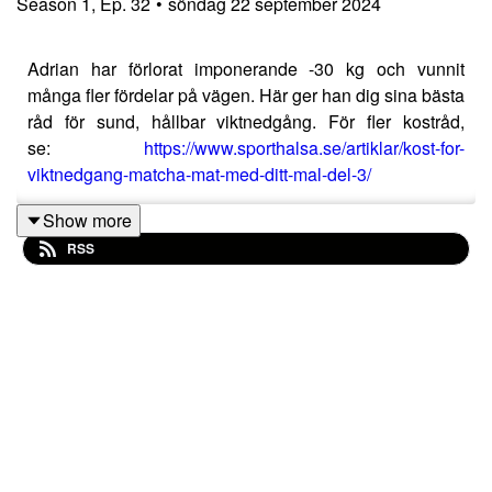
Season
1
,
Ep.
32
•
söndag 22 september 2024
Adrian har förlorat imponerande -30 kg och vunnit
många fler fördelar på vägen. Här ger han dig sina bästa
råd för sund, hållbar viktnedgång. För fler kostråd,
se:
https://www.sporthalsa.se/artiklar/kost-for-
viktnedgang-matcha-mat-med-ditt-mal-del-3/
Show more
RSS