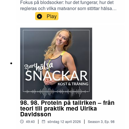
Fokus på blodsocker: hur det fungerar, hur det
regleras och vilka matvanor som stöttar hälsa
och viktkontroll.
Play
98. 98. Protein på tallriken – från
teori till praktik med Ulrika
Davidsson
|
|
49:40
söndag 12 april 2026
Season
3
,
Ep.
98