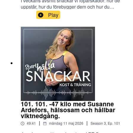
I veckans avsnitt snackar vi löparskador: hur de
uppstår, hur du förebygger dem och hur du
rehabar stukning, löparknä och andra vanliga
Play
problem. Konkreta råd från fysioterapeuten om
vad du ska göra, hur du gör det och hur länge.
101. 101. -47 kilo med Susanne
Ardefors, hälsosam och hållbar
viktnedgång.
|
|
49:41
måndag 11 maj 2026
Season
3
,
Ep.
101