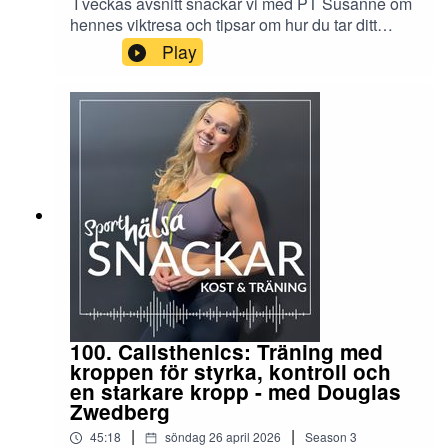
I veckas avsnitt snackar vi med PT Susanne om
hennes viktresa och tipsar om hur du tar ditt
första steg på din hälsoresa.
Play
100. Calisthenics: Träning med
kroppen för styrka, kontroll och
en starkare kropp - med Douglas
Zwedberg
|
|
45:18
söndag 26 april 2026
Season
3