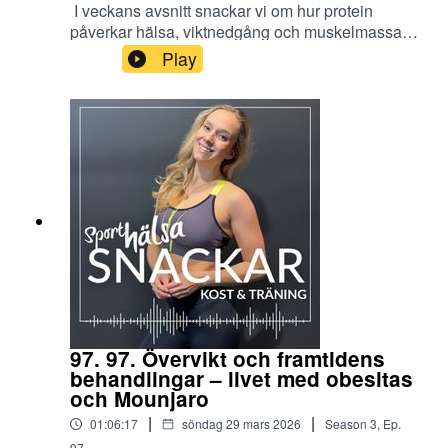
I veckans avsnitt snackar vi om hur protein
påverkar hälsa, viktnedgång och muskelmassa,
samt hur både köttätare och vegetarianer når sitt
Play
behov. Häng med och inspireras till hälsosam
matlagning!
97. 97. Övervikt och framtidens
behandlingar – livet med obesitas
och Mounjaro
|
|
01:06:17
söndag 29 mars 2026
Season
3
,
Ep.
97