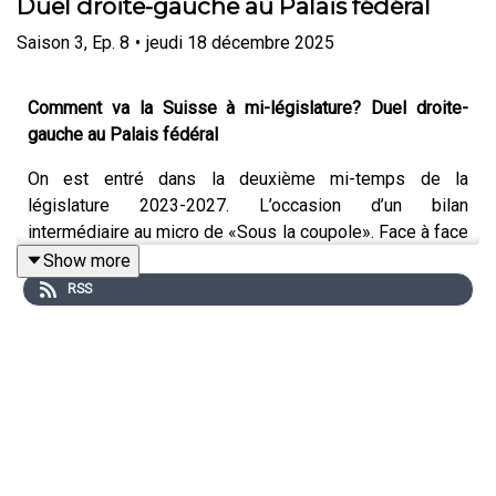
Duel droite-gauche au Palais fédéral
Saison
3
,
Ep.
8
•
jeudi 18 décembre 2025
Comment va la Suisse à mi-législature? Duel droite-
gauche au Palais fédéral
On est entré dans la deuxième mi-temps de la
législature 2023-2027. L’occasion d’un bilan
intermédiaire au micro de «Sous la coupole». Face à face
entre un conseiller national de droite et un conseiller aux
Show more
Etats de gauche: l’UDC fribourgeois Nicolas Kolly et le
RSS
socialiste neuchâtelois Baptiste Hurni au micro de
Romain Clivaz et de Romaine Morard.
La présidence mouvementée de Karin Keller-Sutter
(PLR). Le duel Washington-Bruxelles. Quel modèle de
croissance pour la Suisse? L’initiative populaire fédérale
« Pas de Suisse à 10 millions!» dite « pour la durabilité
», solution ou illusion? La communication toujours plus