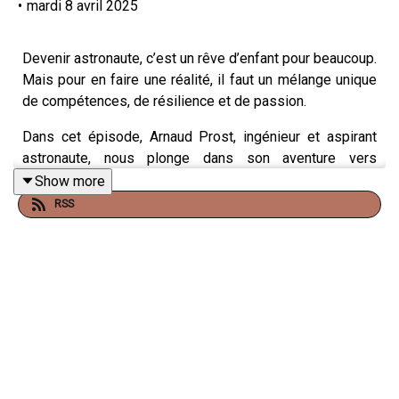
•
mardi 8 avril 2025
Devenir astronaute, c’est un rêve d’enfant pour beaucoup.
Mais pour en faire une réalité, il faut un mélange unique
de compétences, de résilience et de passion.
Dans cet épisode, Arnaud Prost, ingénieur et aspirant
astronaute, nous plonge dans son aventure vers
l’espace. De la sélection drastique de l’Agence Spatiale
Show more
Européenne (ESA) aux défis physiques et mentaux que
RSS
nécessite ce métier hors du commun, il nous partage
son quotidien et les leçons qu’il en tire.
Que se passe-t-il dans les coulisses du processus de
sélection des astronautes ?
Comment se préparer à exercer ce métier d’élite ?
Qu’est-ce que l’exploration spatiale nous apprend sur
nous-mêmes et sur la Terre ?