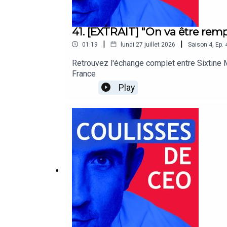
41. [EXTRAIT] "On va être remp
|
|
01:19
lundi 27 juillet 2026
Saison
4
,
Ep.
Retrouvez l'échange complet entre Sixtine
France
Play