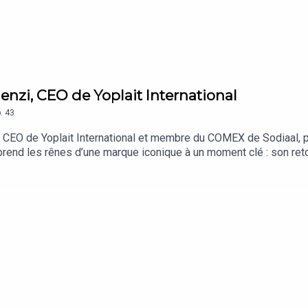
enzi, CEO de Yoplait International
.
43
 CEO de Yoplait International et membre du COMEX de Sodiaal, p
prend les rênes d’une marque iconique à un moment clé : son reto
r son parcours, son lien personnel avec l’alimentaire, et sa visio
un modèle unique mêlant coopérative, filiales et franchise, les a
ode riche, à la croisée du business et de l’humain, avec une dir