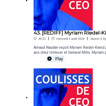
43. [REDIFF] Myriam Riedel-Ki
|
|
49:22
mercredi 5 août 2026
Saison
4
,
Ep
Arnaud Naudan reçoit Myriam Riedel-Kienzi,
ans chez Unilever et General Mills, Myriam 
laitiers français.Ensemble, ils reviennent su
Play
performance. Myriam partage les coulisses d’
enjeux de transformation de Yoplait.Un épis
podcast de BDO France.