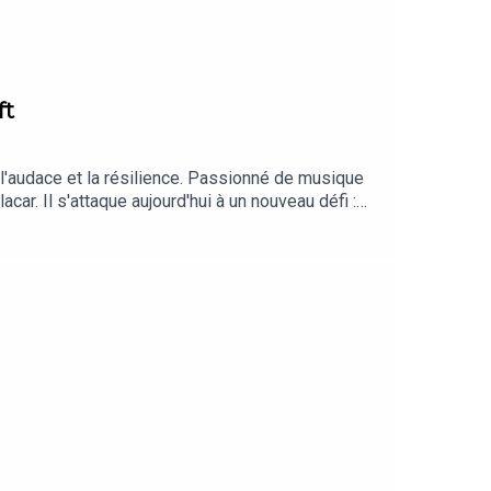
ft
 l'audace et la résilience. Passionné de musique
car. Il s'attaque aujourd'hui à un nouveau défi :
ur les coulisses de ses aventures
ptimisme inébranlable à son regard sur
ulisses de CEO est un podcast de BDO France