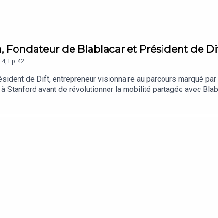
a, Fondateur de Blablacar et Président de Di
n
4
,
Ep.
42
sident de Dift, entrepreneur visionnaire au parcours marqué par
 à Stanford avant de révolutionner la mobilité partagée avec Blabla
pour amplifier l'engagement sociétal.Ensemble, ils reviennent s
t associatif et sa vision d'un capitalisme plus humain. De son o
e avec sincérité ses convictions et son expérience de leader. Co