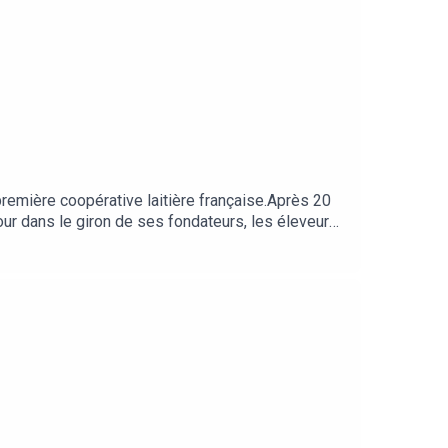
remière coopérative laitière française.Après 20
ur dans le giron de ses fondateurs, les éleveurs
n d’un leadership au service du sens et de la
mbitions de croissance à l’international et les
igeante lucide et engagée.Coulisses de CEO est un