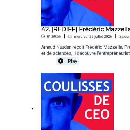
42. [REDIFF] Frédéric Mazzell
|
|
01:00:56
mercredi 29 juillet 2026
Saiso
Arnaud Naudan reçoit Frédéric Mazzella, Pré
et de sciences, il découvre l'entrepreneuriat
repenser le mécénat d'entreprise avec Dift 
Play
entrepreneuriales, les enjeux du financemen
l'intelligence artificielle, Frédéric partag