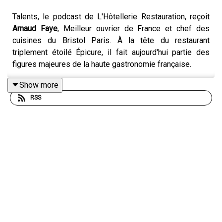
Talents, le podcast de L'Hôtellerie Restauration, reçoit
Arnaud Faye
, Meilleur ouvrier de France et chef des
cuisines du Bristol Paris. À la tête du restaurant
triplement étoilé Épicure, il fait aujourd'hui partie des
figures majeures de la haute gastronomie française.
Formé auprès de chefs comme
Régis Marcon
,
Antoine
Show more
Westermann
ou encore
Michel Roth
, Arnaud Faye a
RSS
construit un parcours d'excellence reflétant une cuisine
française exigeante. Chef au mental de sportif, à l’écoute
de ses équipes, il nous confie tous les secrets d’un
management participatif.
Arnaud Faye nous parle de sa cuisine, de ce lien fort
avec le végétal né dans le jardin de ses grands-parents
mais aussi de sa vision du luxe en 2026, des envies des
clients. Bonne écoute !