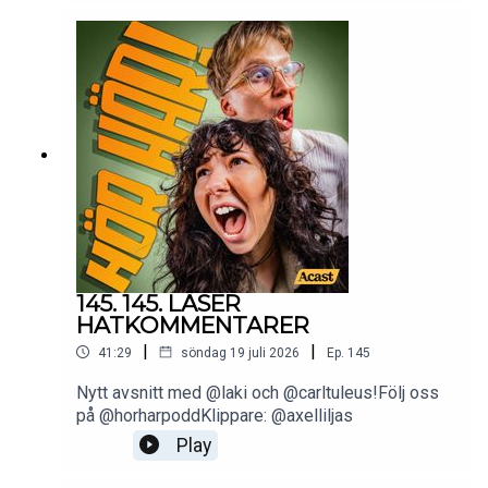
145. 145. LÄSER
HATKOMMENTARER
|
|
41:29
söndag 19 juli 2026
Ep.
145
Nytt avsnitt med @laki och @carltuleus!Följ oss
på @horharpoddKlippare: @axelliljas
Play