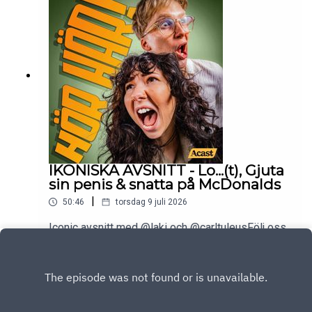
IKONISKA AVSNITT - Lo...(t), Gjuta
sin penis & snatta på McDonalds
|
50:46
torsdag 9 juli 2026
Iconic avsnitt med @laki och @carltuleusFölj oss
på @horharpoddKlippare: @axelliljas
Play