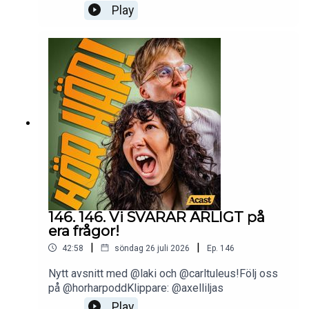
Play
146. 146. Vi SVARAR ÄRLIGT på
era frågor!
|
|
42:58
söndag 26 juli 2026
Ep.
146
Nytt avsnitt med @laki och @carltuleus!Följ oss
på @horharpoddKlippare: @axelliljas
Play