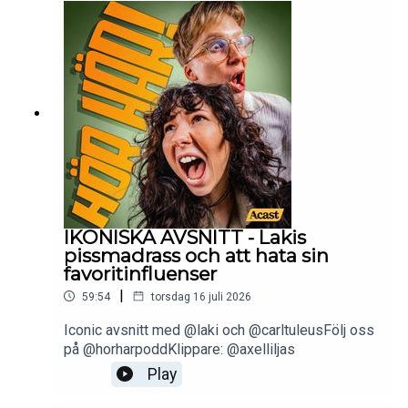
IKONISKA AVSNITT - Lakis
pissmadrass och att hata sin
favoritinfluenser
|
59:54
torsdag 16 juli 2026
Iconic avsnitt med @laki och @carltuleusFölj oss
på @horharpoddKlippare: @axelliljas
Play