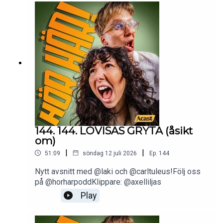
144. 144. LOVISAS GRYTA (åsikt
om)
|
|
51:09
söndag 12 juli 2026
Ep.
144
Nytt avsnitt med @laki och @carltuleus!Följ oss
på @horharpoddKlippare: @axelliljas
Play