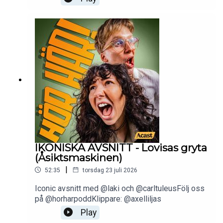
IKONISKA AVSNITT - Lovisas gryta
(Åsiktsmaskinen)
|
52:35
torsdag 23 juli 2026
Iconic avsnitt med @laki och @carltuleusFölj oss
på @horharpoddKlippare: @axelliljas
Play