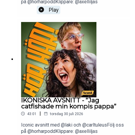
på @horharpoddKlippare: @axelliljas
Play
IKONISKA AVSNITT - ”Jag
catfishade min kompis pappa”
|
43:01
torsdag 30 juli 2026
Iconic avsnitt med @laki och @carltuleusFölj oss
på @horharpoddKlippare: @axelliljas