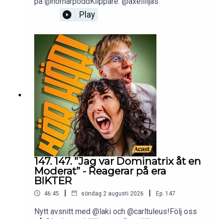
på @horharpoddKlippare: @axelliljas
Play
147. 147. ”Jag var Dominatrix åt en
Moderat” - Reagerar på era
BIKTER
|
|
46:45
söndag 2 augusti 2026
Ep.
147
Nytt avsnitt med @laki och @carltuleus!Följ oss