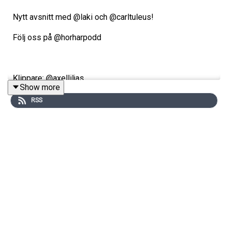
Nytt avsnitt med @laki och @carltuleus!
Följ oss på @horharpodd
Klippare: @axelliljas
Show more
RSS