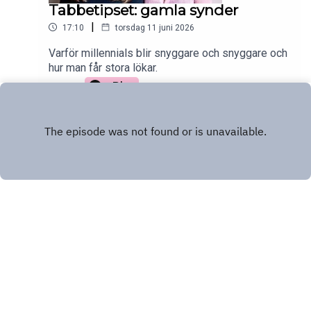
Tabbetipset: gamla synder
|
17:10
torsdag 11 juni 2026
Varför millennials blir snyggare och snyggare och
hur man får stora lökar.
Play
INSTAGRAM
Copyright
Frida Lund och Klara Doktorow
Hosted with ❤️ by
Acast