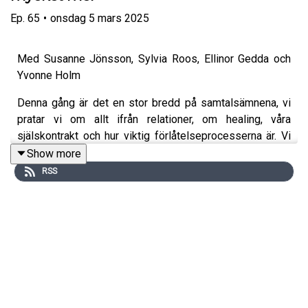
Ep.
65
•
onsdag 5 mars 2025
Med Susanne Jönsson, Sylvia Roos, Ellinor Gedda och
Yvonne Holm
Denna gång är det en stor bredd på samtalsämnena, vi
pratar vi om allt ifrån relationer, om healing, våra
själskontrakt och hur viktig förlåtelseprocesserna är. Vi
går också djupare och pratar om missfall och hur det kan
Show more
vara läkande att kunna förstå ur ett större perspektiv.
RSS
Varmt välkommen till ett nytt avsnitt av podden Att Leva
från hjärtat – Din inre resa.
Utforska mer:
✦ Hemsida:
helhetscentrum.se