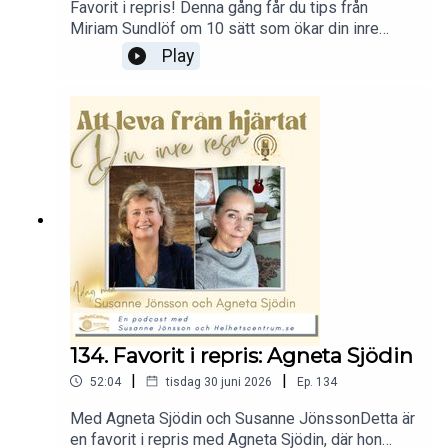
Favorit i repris! Denna gång får du tips från
Miriam Sundlöf om 10 sätt som ökar din inre
styrka och din glädje. Vi tappar alla energi ibland
Play
och när det sker underlättar det att ha enkla
verktyg som hjälper dig att komma i balans
igen.Miriam Sundlöf är certifierad Helhetsterapeut
och lärare i Helhetscentrum. Hon berättar om sina
erfarenheter av prestationsångest och hur hon har
hanterat den. Du får också tips på vad du kan göra
för att inte låta din prestationsångest hindra dig i
din vardag.Du kan läsa mer om Miriam Sundlöf
här: Miriam Sundlöf, Hässleholm •
HelhetsCentrumVarmt välkommen till ett nytt
avsnitt av podden Att Leva från hjärtat – Din inre
resa.Utforska mer:✦ Hemsida: helhetscentrum.se
134. Favorit i repris: Agneta Sjödin
|
|
52:04
tisdag 30 juni 2026
Ep.
134
Med Agneta Sjödin och Susanne JönssonDetta är
en favorit i repris med Agneta Sjödin, där hon