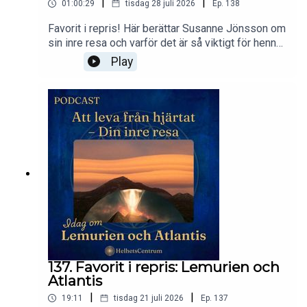
|
|
01:00:29
tisdag 28 juli 2026
Ep.
138
Favorit i repris! Här berättar Susanne Jönsson om
sin inre resa och varför det är så viktigt för henne
att leva från hjärtat. Du kommer att få råd och tips
Play
på hur du kan öka ditt välmående, hantera stress
och oro och hur du själv kan göra för att utforska
de djupare nivåerna av din inre kunskap.Susanne
Jönsson är grundaren av HelhetsCentrum, en
internationell skola för personlig och andlig
utveckling. Skolans arbete bygger på tusenårig
kunskap, anpassad efter modern tid. Varmt
välkommen till ett nytt avsnitt av podden Att Leva
från hjärtat – Din inre resa.Utforska mer:✦
Hemsida: helhetscentrum.se
137. Favorit i repris: Lemurien och
Atlantis
|
|
19:11
tisdag 21 juli 2026
Ep.
137