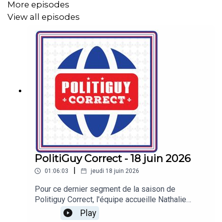
More episodes
View all episodes
PolitiGuy Correct - 18 juin 2026
|
01:06:03
jeudi 18 juin 2026
Pour ce dernier segment de la saison de
Politiguy Correct, l'équipe accueille Nathalie
Paris, présidente et directrice du Groupe
Play
Patrimoine. Ensemble, ils reviennent sur les