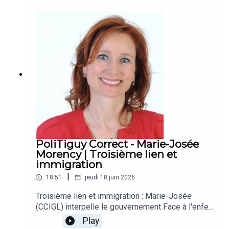
moments forts de l'année et annoncent de
grandes et belles nouvelles pour l'avenir de
l'organisation. Un rendez-vous incontournable
pour clore cette saison en beauté, présenté par
Normoto.
PoliTiguy Correct - Marie-Josée
Morency | Troisième lien et
immigration
|
18:51
jeudi 18 juin 2026
Troisième lien et immigration : Marie-Josée
(CCIGL) interpelle le gouvernement Face à l'enfer
routier quotidien entre Québec et Lévis, la
Play
nécessité d'un troisième lien ne fait aucun doute