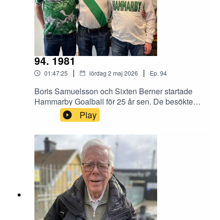
94. 1981
|
|
01:47:25
lördag 2 maj 2026
Ep.
94
Boris Samuelsson och Sixten Berner startade
Hammarby Goalball för 25 år sen. De besökte
gula villan och Benjamin Thorén och Magnus
Play
Hagström och berättade om sporten, men också
om sina liv som Hammarbysupportrar och hur de
fick Hammarby Fotboll att syntolka matcherna på
Nya Söderstadion.