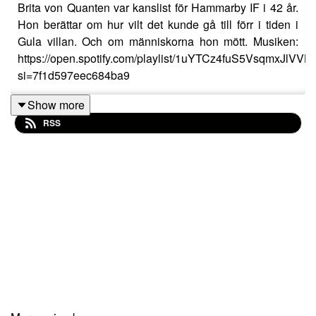
Brita von Quanten var kanslist för Hammarby IF i 42 år.
Hon berättar om hur vilt det kunde gå till förr i tiden i
Gula villan. Och om människorna hon mött. Musiken:
https://open.spotify.com/playlist/1uYTCz4fuS5VsqmxJlVVB
si=7f1d597eec684ba9
Show more
RSS