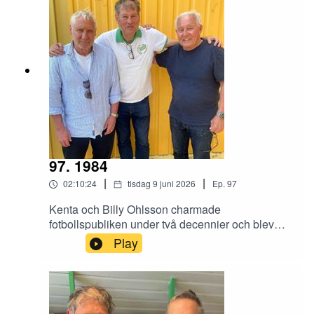
Thorén och Dick Kjellander håller låda.
97. 1984
|
|
02:10:24
tisdag 9 juni 2026
Ep.
97
Kenta och Billy Ohlsson charmade
fotbollspubliken under två decennier och blev
legendarer i grönvitt. Kenta med flest matcher
Play
och Billy med flest mål. Bröderna gästade Gula
villan och pratade om sina karriärer med
Benjamin Thorén och Magnus Hagström.