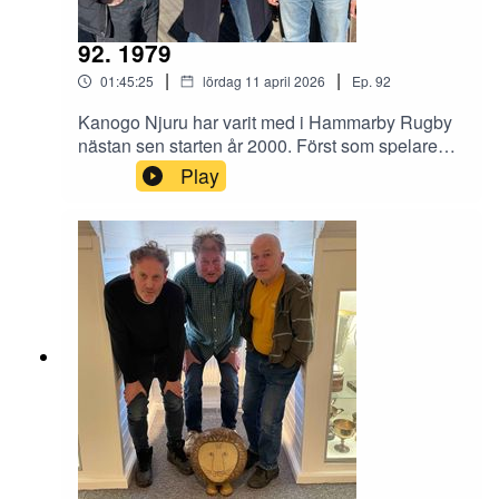
92. 1979
|
|
01:45:25
lördag 11 april 2026
Ep.
92
Kanogo Njuru har varit med i Hammarby Rugby
nästan sen starten år 2000. Först som spelare
och nu i föreningens styrelse. Han besökte
Play
styrelserummet i Gula villan och berättade om
Bajens rugby och om sporten i stort. Benjamin
Thorén och Magnus Hagström var utfrågare.