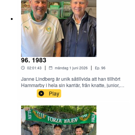
96. 1983
|
|
02:01:43
måndag 1 juni 2026
Ep.
96
Janne Lindberg är unik såtillvida att han tillhört
Hammarby i hela sin karriär, från knatte, junior,
senior, Bajen Fans Hockey och över till
Play
veteranhockey. Han fick chansen att debutera i
A-laget efter Christer Sahlins otäcka olycka 1975
och sköt tre mål i första matchen. Benjamin
Thorén och Magnus Hagström träffade honom i
Gula villan på Kanalplan.