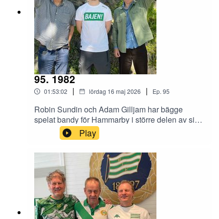
95. 1982
|
|
01:53:02
lördag 16 maj 2026
Ep.
95
Robin Sundin och Adam Gilljam har bägge
spelat bandy för Hammarby i större delen av sina
karriärer. Robin var med i den klassiska
Play
snöfinalen 2010 och bägge i den lika klassiska
publikfesten i Friends Arena i Solna 2013. De
kom förbi Gula villan och snackade om bandy
och annat med Benjamin Thorén och Magnus
Hagström.