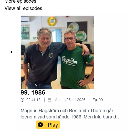
More episodes
View all episodes
99. 1986
|
|
02:41:18
söndag 26 juli 2026
Ep.
99
Magnus Hagström och Benjamin Thorén går
igenom vad som hände 1986. Men inte bara det.
Det snackas rekordlång tid om Hammarby IF,
Play
Gula villan, VM, fotbollsregler, VAR med mera.