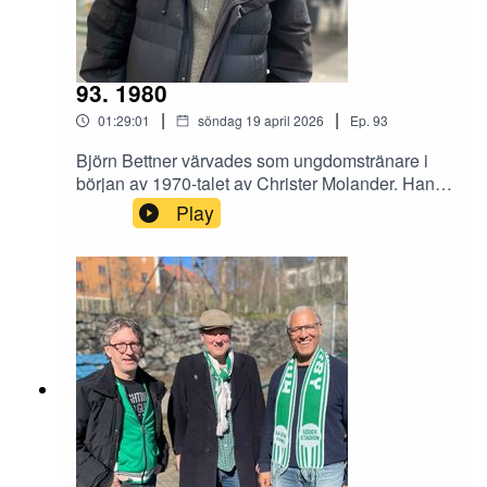
93. 1980
|
|
01:29:01
söndag 19 april 2026
Ep.
93
Björn Bettner värvades som ungdomstränare i
början av 1970-talet av Christer Molander. Han
stannade i några år och har sedan dess hållit på
Play
och följt Bajen och är fortfarande i tät kontakt med
klubben, trots att han bor i Dalarna och jobbat
med bl a Vasaloppet i många år. Han gästar Gula
villan och snackar bland annat om fotbollens
utveckling med Benjamin Thorén.