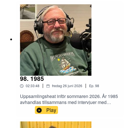
Ett sommaravsnitt med mycket snack.
98. 1985
|
|
02:33:48
fredag 26 juni 2026
Ep.
98
Uppsamlingsheat inför sommaren 2026. År 1985
avhandlas tillsammans med intervjuer med
Lasse Åberg (Stig-Helmer) och en av de sista
Play
original 54:orna Rolf Rydvall. Dessutom får vi
höra hur det lät när Ronnie Hellström spelade
recettmatch i Tyskland. Plus lite annat. Benjamin