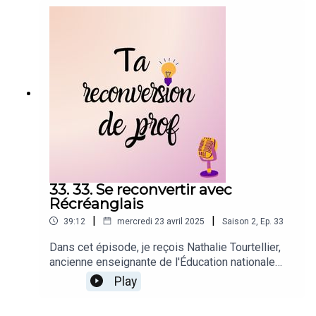
33. 33. Se reconvertir avec
Récréanglais
|
|
39:12
mercredi 23 avril 2025
Saison
2
,
Ep.
33
Dans cet épisode, je reçois Nathalie Tourtellier,
ancienne enseignante de l'Éducation nationale
devenue auto-entrepreneure à bientôt 58 ans
Play
grâce à la micro-franchise RécréAnglais. Installée
à Lyon depuis plus de 20 ans, Nathalie nous