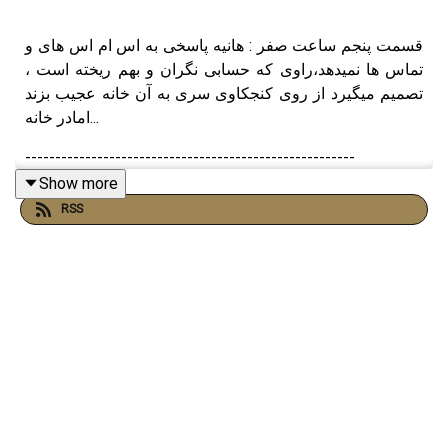
قسمت پنجم ساعت صفر : هانیه پاسخی به اس ام اس های و
تماس ها نمیدهد،راوی که حسابی نگران و بهم ریخته است ،
تصمیم میگیرد از روی کنجکاوی سری به آن خانه عجیب بزند
امادر خانه...
-------------------------------------------------------
نویسندگان و خوانشگران قسمت پنجم : هادی طامه -
امین
Show more
متین
RSS
-------------------------------------------------------
موسیقی این اپیزود
Sound of Silence disturbed
مارا در شبکه های اجتماعی دنبال کنید
|
Telegram
|
Twitter
|
Instagram
*
حمایت از ساعت صفر